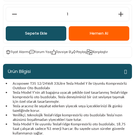
ama
p
ap
ap
 Hortumları
ı
m Ürünleri
Sepete Ekle
Hemen Al
lama
e
Makinaları
ı ve Çantaları
i
e
llen Anahtarlar
Fiyat Alarmı
Yorum Yaz
Tavsiye Et
Paylaş
Karşılaştır
Makinesi
r
Ürün Bilgisi
sı
ma
•
Acopower T35 12/24Volt 33Litre Tesla Model Y ile Uyumlu Kompresörlü
Outdoor Oto Buzdolabı
•
Tesla Model Y’nin alt bagajına uyacak şekilde özel tasarlanmış TeslaFridge
ma
kompresörlü oto buzdolabı, Tesla deneyiminizi bir üst seviyeye taşımak
için özel olarak tasarlanmıştır.
•
Tesla aracınız ile seyahat ederken yiyecek veya içeceklerinizi ilk günkü
akinesi
tazeliğinde korur.
•
Yenilikçi, teknolojik TeslaFridge kompresörlü oto buzdolabı Tesla'nızın
aküsünü boşaltmadan yiyecekleri taze tutar.
•
Tesla Model Y ile uyumlu TeslaFridge Kompresörlü oto buzdolabı, 18,75
si
Saat çalışarak sadece %1 enerji harcar. Bu sayede uzun süreler güvenle
kullanmanızı sağlar.