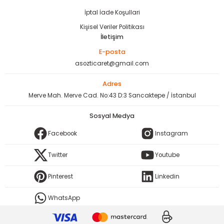
İptal İade Koşullari
Kişisel Veriler Politikası
İletişim
E-posta
asozticaret@gmail.com
Adres
Merve Mah. Merve Cad. No:43 D:3 Sancaktepe / İstanbul
Sosyal Medya
Facebook
Instagram
Twitter
Youtube
Pinterest
Linkedin
WhatsApp