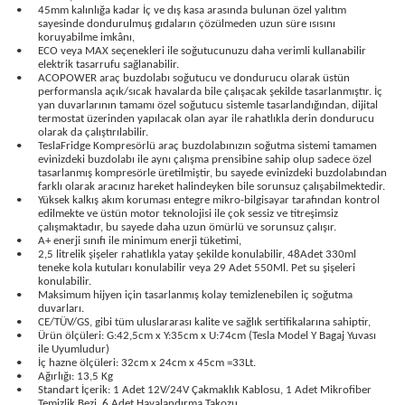
•
45mm kalınlığa kadar İç ve dış kasa arasında bulunan özel yalıtım
sayesinde dondurulmuş gıdaların çözülmeden uzun süre ısısını
koruyabilme imkânı,
•
ECO veya MAX seçenekleri ile soğutucunuzu daha verimli kullanabilir
elektrik tasarrufu sağlanabilir.
•
ACOPOWER araç buzdolabı soğutucu ve dondurucu olarak üstün
performansla açık/sıcak havalarda bile çalışacak şekilde tasarlanmıştır. İç
estere
yan duvarlarının tamamı özel soğutucu sistemle tasarlandığından, dijital
termostat üzerinden yapılacak olan ayar ile rahatlıkla derin dondurucu
olarak da çalıştırılabilir.
ası
•
TeslaFridge Kompresörlü araç buzdolabınızın soğutma sistemi tamamen
evinizdeki buzdolabı ile aynı çalışma prensibine sahip olup sadece özel
tasarlanmış kompresörle üretilmiştir, bu sayede evinizdeki buzdolabından
si
farklı olarak aracınız hareket halindeyken bile sorunsuz çalışabilmektedir.
•
Yüksek kalkış akım koruması entegre mikro-bilgisayar tarafından kontrol
edilmekte ve üstün motor teknolojisi ile çok sessiz ve titreşimsiz
çalışmaktadır, bu sayede daha uzun ömürlü ve sorunsuz çalışır.
esi
•
A+ enerji sınıfı ile minimum enerji tüketimi,
•
2,5 litrelik şişeler rahatlıkla yatay şekilde konulabilir, 48Adet 330ml
teneke kola kutuları konulabilir veya 29 Adet 550Ml. Pet su şişeleri
konulabilir.
•
Maksimum hijyen için tasarlanmış kolay temizlenebilen iç soğutma
duvarları.
•
CE/TÜV/GS, gibi tüm uluslararası kalite ve sağlık sertifikalarına sahiptir,
•
Ürün ölçüleri: G:42,5cm x Y:35cm x U:74cm (Tesla Model Y Bagaj Yuvası
ile Uyumludur)
•
İç hazne ölçüleri: 32cm x 24cm x 45cm =33Lt.
•
Ağırlığı: 13,5 Kg
•
Standart İçerik: 1 Adet 12V/24V Çakmaklık Kablosu, 1 Adet Mikrofiber
Temizlik Bezi, 6 Adet Havalandırma Takozu