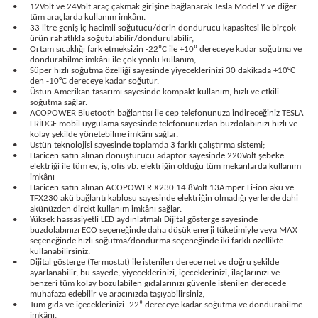
•
12Volt ve 24Volt araç çakmak girişine bağlanarak Tesla Model Y ve diğer
bancası
si
tüm araçlarda kullanım imkânı.
•
33 litre geniş iç hacimli soğutucu/derin dondurucu kapasitesi ile birçok
ürün rahatlıkla soğutulabilir/dondurulabilir,
ası
•
Ortam sıcaklığı fark etmeksizin -22⁰C ile +10⁰ dereceye kadar soğutma ve
dondurabilme imkânı ile çok yönlü kullanım,
•
Süper hızlı soğutma özelliği sayesinde yiyeceklerinizi 30 dakikada +10°C
ve Sökme Makinesi
den -10°C dereceye kadar soğutur.
•
Üstün Amerikan tasarımı sayesinde kompakt kullanım, hızlı ve etkili
soğutma sağlar.
•
ACOPOWER Bluetooth bağlantısı ile cep telefonunuza indireceğiniz TESLA
FRİDGE mobil uygulama sayesinde telefonunuzdan buzdolabınızı hızlı ve
kolay şekilde yönetebilme imkânı sağlar.
•
Üstün teknolojisi sayesinde toplamda 3 farklı çalıştırma sistemi;
estere
aplar
•
Haricen satın alınan dönüştürücü adaptör sayesinde 220Volt şebeke
elektriği ile tüm ev, iş, ofis vb. elektriğin olduğu tüm mekanlarda kullanım
imkânı
eleri
•
Haricen satın alınan ACOPOWER X230 14.8Volt 13Amper Li-ion akü ve
TFX230 akü bağlantı kablosu sayesinde elektriğin olmadığı yerlerde dahi
akünüzden direkt kullanım imkânı sağlar.
si
•
Yüksek hassasiyetli LED aydınlatmalı Dijital gösterge sayesinde
buzdolabınızı ECO seçeneğinde daha düşük enerji tüketimiyle veya MAX
seçeneğinde hızlı soğutma/dondurma seçeneğinde iki farklı özellikte
kullanabilirsiniz.
akineleri
•
Dijital gösterge (Termostat) ile istenilen derece net ve doğru şekilde
ayarlanabilir, bu sayede, yiyeceklerinizi, içeceklerinizi, ilaçlarınızı ve
benzeri tüm kolay bozulabilen gıdalarınızı güvenle istenilen derecede
bancası
muhafaza edebilir ve aracınızda taşıyabilirsiniz,
•
Tüm gıda ve içeceklerinizi -22⁰ dereceye kadar soğutma ve dondurabilme
imkânı,