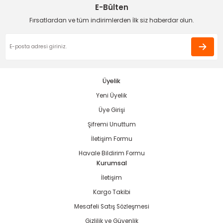
E-Bülten
Deneyimini Paylaş
Ürün bilgilerinde hatalar bulunuyor.
Fırsatlardan ve tüm indirimlerden İlk siz haberdar olun.
Ürün fiyatı diğer sitelerden daha pahalı.
Bu ürüne benzer farklı alternatifler olmalı.
Üyelik
Yeni Üyelik
Gönder
Üye Girişi
Şifremi Unuttum
İletişim Formu
Havale Bildirim Formu
Kurumsal
İletişim
Kargo Takibi
Mesafeli Satış Sözleşmesi
Gizlilik ve Güvenlik