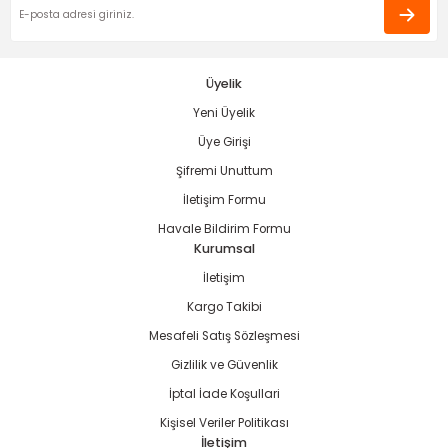
ama
p
ap
ap
 Hortumları
ı
m Ürünleri
Üyelik
Yeni Üyelik
lama
e
Makinaları
ı ve Çantaları
i
Üye Girişi
e
llen Anahtarlar
Şifremi Unuttum
İletişim Formu
Makinesi
r
Havale Bildirim Formu
Kurumsal
sı
ma
İletişim
Kargo Takibi
ma
Mesafeli Satış Sözleşmesi
Gizlilik ve Güvenlik
akinesi
İptal İade Koşullari
si
Kişisel Veriler Politikası
İletişim