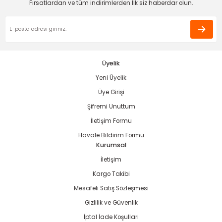
Fırsatlardan ve tüm indirimlerden İlk siz haberdar olun.
Ürün fiyatı diğer sitelerden daha pahalı.
Bu ürüne benzer farklı alternatifler olmalı.
estere
Üyelik
ası
Yeni Üyelik
Gönder
Üye Girişi
si
Şifremi Unuttum
İletişim Formu
esi
Havale Bildirim Formu
Kurumsal
İletişim
Kargo Takibi
Mesafeli Satış Sözleşmesi
Gizlilik ve Güvenlik
İptal İade Koşullari