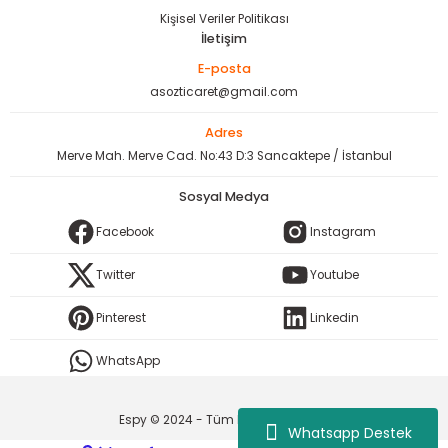
Kişisel Veriler Politikası
İletişim
E-posta
asozticaret@gmail.com
Adres
Merve Mah. Merve Cad. No:43 D:3 Sancaktepe / İstanbul
Sosyal Medya
Facebook
Instagram
Twitter
Youtube
Pinterest
Linkedin
WhatsApp
Espy © 2024 - Tüm Hakları Saklıdır.
Whatsapp Destek