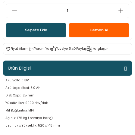
ama
p
ap
ap
 Hortumları
ı
m Ürünleri
Sepete Ekle
Hemen Al
lama
e
Makinaları
ı ve Çantaları
i
Fiyat Alarmı
Yorum Yaz
Tavsiye Et
Paylaş
Karşılaştır
e
llen Anahtarlar
Makinesi
r
Ürün Bilgisi
Akü Voltajı: 18V
sı
ma
Akü Kapasitesi: 5.0 Ah
ma
Disk Çapı: 125 mm
Yüksüz Hızı: 9000 dev/dak.
akinesi
Mil Bağlantısı: M14
Ağırlık: 1.75 kg (batarya hariç)
si
Uzunluk x Yükseklik: 520 x 145 mm