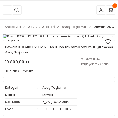
Geri Dön
Geri Dön
Geri Dön
Geri Dön
Geri Dön
Geri Dön
Geri Dön
Geri Dön
Geri Dön
Geri Dön
Geri Dön
Geri Dön
tleri
eri
neleri
 Aletleri
rleri
etleri
kipmanları
mlar
rünler
Aletleri
zları
arları
Anasayfa
Akülü El Aletleri
Avuç Taşlama
Dewalt DCG405
azları
ar
ineleri
at
sı
Budama Makineleri
ama
kinaları
arı
Dewalt DCG405P2 18V 5.0 Ah Li-ion 125 mm Kömürsüz Çift Akülü
Avuç Taşlama
mpaları
nesi
 Çakma Makinaları
rı ve Penseler
hazları
2.021,42 TL den
19.800,00 TL
başlayan taksitlerle!
0 Puan / 0 Yorum
içme Makineleri
a Makinesi
cası
ri
 Çakma Makinesi
a ve Üfleme Makineleri
a
sı
i
i
vertörler
Kategori
Avuç Taşlama
Marka
Dewalt
Kesme Makineleri
 Çakma Makinesi
sı
içler
mizlik Ürünleri
Stok Kodu
z_ZM_DCG405P2
Fiyat
16.500,00 TL + KDV
p
bancaları
arı
 Anahtarları
rı