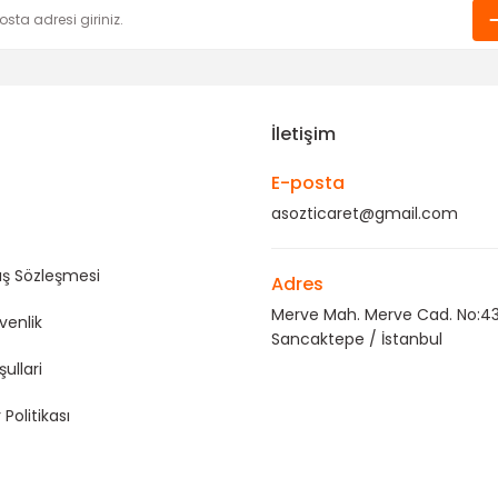
İletişim
E-posta
asozticaret@gmail.com
ış Sözleşmesi
Adres
Merve Mah. Merve Cad. No:43
üvenlik
Sancaktepe / İstanbul
şullari
 Politikası