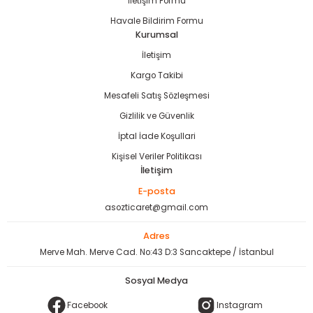
İletişim Formu
Havale Bildirim Formu
Kurumsal
İletişim
Kargo Takibi
Mesafeli Satış Sözleşmesi
Gizlilik ve Güvenlik
İptal İade Koşullari
Kişisel Veriler Politikası
İletişim
E-posta
asozticaret@gmail.com
Adres
Merve Mah. Merve Cad. No:43 D:3 Sancaktepe / İstanbul
Sosyal Medya
Facebook
Instagram