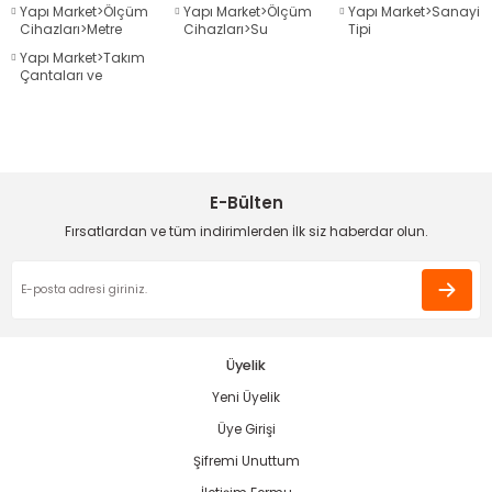
Hizalama
ve Çizim İpleri
Metre
Yapı Market>Ölçüm
Yapı Market>Ölçüm
Yapı Market>Sanayi
Cihazları>Metre
Cihazları>Su
Tipi
Terazileri
Fanlar/Vantilatörler
Yapı Market>Takım
Çantaları ve
Avadanlıklar
estere
ası
E-Bülten
si
Fırsatlardan ve tüm indirimlerden İlk siz haberdar olun.
esi
Üyelik
Yeni Üyelik
Üye Girişi
Şifremi Unuttum