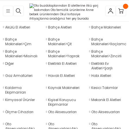
Geri Dön
Geri Dön
Geri Dön
Geri Dön
Geri Dön
Geri Dön
Geri Dön
Geri Dön
Geri Dön
Geri Dön
Geri Dön
Geri Dön
tleri
eri
neleri
 Aletleri
rleri
etleri
kipmanları
mlar
rünler
Aletleri
zları
arları
Akülü El Aletleri
Bahçe Aletleri
Bahçe Makineleri
azları
ar
ineleri
at
sı
Bahçe
Bahçe
Bahçe
Makineleri>Çim
Makineleri>Çit
Makineleri>İlaçlama
Biçme Makineleri
Kesme ve Budama
Makinesi
Budama Makineleri
ama
kinaları
arı
Bahçe
Bahçe
Bahçe
Makineleri
Makineleri>Misinalı
Makineleri>Yaprak
Makineleri>Zincirli
Çim Biçme
Toplama ve Üfleme
Ağaç Kesme
Diğer
Elektrikli El Aletleri
Elektrikli Ev
mpaları
nesi
 Çakma Makinaları
rı ve Penseler
hazları
Makineleri
Makineleri
Makineleri
Aletleri>Şarjlı
Süpürgeler
Gaz Armatürleri
Havalı El Aletleri
Hobi Aletleri
içme Makineleri
a Makinesi
cası
ri
Kaldırma
Kaynak Makineleri
Kesici Takımlar
Ekipmanları
 Çakma Makinesi
a ve Üfleme Makineleri
a
sı
i
i
vertörler
Kimyasal Ürünler
Kişisel Koruyucu
Mekanik El Aletleri
Ekipmanlar
Kesme Makineleri
 Çakma Makinesi
sı
içler
mizlik Ürünleri
Ölçme Cihazları
Oto Aksesuarları
Oto Aksesuarları
p
bancaları
arı
 Anahtarları
rı
Oto
Oto
Oto
Aksesuarları>Akü
Aksesuarları>Akü
Aksesuarları>Akü