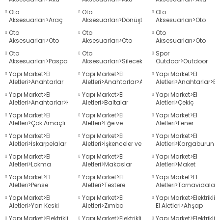
Şarj Cihazları
Takviye Cihazları
ama
p
Oto
Oto
Oto
Aksesuarları>Araç
Aksesuarları>Dönüştürücü
Aksesuarları>Oto
Kış Ürünleri
İnvertörler
Bakım ve Temizlik
Oto
Oto
Oto
ap
ap
 Hortumları
ı
m Ürünleri
Ürünleri
Aksesuarları>Oto
Aksesuarları>Oto
Aksesuarları>Oto
Buzdolapları
Lastik Bakım
Süpürgeleri
Oto
Oto
Spor
Ürünleri
lama
e
Makinaları
ı ve Çantaları
i
Aksesuarları>Paspaslar
Aksesuarları>Silecekler
Outdoor>Outdoor
Ekipmanları>Kamp
Yapı Market>El
Yapı Market>El
Yapı Market>El
Termosları
Aletleri>Anahtarlar
Aletleri>Anahtarlar>Allen
Aletleri>Anahtarlar>B
e
llen Anahtarlar
Anahtarlar
Anahtarlar
Yapı Market>El
Yapı Market>El
Yapı Market>El
Aletleri>Anahtarlar>Kombine
Aletleri>Baltalar
Aletleri>Çekiç
Makinesi
r
Anahtarlar
Yapı Market>El
Yapı Market>El
Yapı Market>El
Aletleri>Çok Amaçlı
Aletleri>Eğe ve
Aletleri>Fener
Setler
Törpüler
sı
ma
Yapı Market>El
Yapı Market>El
Yapı Market>El
Aletleri>İskarpelalar
Aletleri>İşkenceler ve
Aletleri>Kargaburun
ve Rendeler
Mengeneler
ma
Yapı Market>El
Yapı Market>El
Yapı Market>El
Aletleri>Lokma
Aletleri>Makaslar
Aletleri>Maket
Takımları
Bıçakları
Yapı Market>El
Yapı Market>El
Yapı Market>El
akinesi
Aletleri>Pense
Aletleri>Testere
Aletleri>Tornavidalar
Yapı Market>El
Yapı Market>El
Yapı Market>Elektrikli
si
Aletleri>Yan Keski
Aletleri>Zımba
El Aletleri>Ahşap
Tabancaları
Metal Kesme
Yapı Market>Elektrikli
Yapı Market>Elektrikli
Yapı Market>Elektrikli