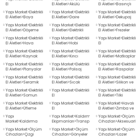
Makineleri
El
El Aletleri>Akülü
El Aletleri>Basınçlı
bancası
si
Aletleri>Aksesuarlar
Vidalamalar
Yıkamalar
Yapı Market>Elektrikli
Yapı Market>Elektrikli
Yapı Market>Elektrikli
El Aletleri>Boya
El Aletleri>Daire
El Aletleri>Dekupaj
ası
Tabancaları
Testere
Testere
Yapı Market>Elektrikli
Yapı Market>Elektrikli
Yapı Market>Elektrikli
El Aletleri>Döşeme
El Aletleri>Elektrikli
El Aletleri>Frezeler
Çivi Zımba Çakma
Tornavidalar
ve Sökme Makinesi
Yapı Market>Elektrikli
Yapı Market>Elektrikli
Yapı Market>Elektrikli
Makineleri
El Aletleri>Hava
El Aletleri>Hobi
El
Kompresörleri
Ürünleri
Aletleri>Karıştırıcılar
Yapı Market>Elektrikli
Yapı Market>Elektrikli
Yapı Market>Elektrikli
El Aletleri>Kaynak
El Aletleri>Kırıcı
El Aletleri>Matkaplar
Makineleri
Deliciler/Kırıcılar
Yapı Market>Elektrikli
Yapı Market>Elektrikli
Yapı Market>Elektrikli
estere
aplar
El Aletleri>Planyalar
El Aletleri>Polisaj
El Aletleri>Raspalar
Makinesi
Yapı Market>Elektrikli
Yapı Market>Elektrikli
Yapı Market>Elektrikli
eleri
El Aletleri>Seramik
El Aletleri>Sıcak
El Aletleri>Silikon ve
Kesme Makineleri
Hava Tabancaları
Mum Tabancaları
Yapı Market>Elektrikli
Yapı Market>Elektrikli
Yapı Market>Elektrikli
El Aletleri>Somun
El
El Aletleri>Tilki
si
Sıkma Makineleri
Aletleri>Taşlamalar
Kuyruğu
Yapı Market>Elektrikli
Yapı Market>Elektrikli
Yapı Market>Havalı
El Aletleri>Üfleme
El
El Aletleri>Zımba ve
akineleri
Makineleri
Aletleri>Zımparalar
Çivi Çakma
Yapı
Yapı Market>Kaldırma
Yapı Market>Ölçüm
Tabancası
Market>Kaldırma
Ekipmanları>Transpaletler
Cihazları>Aksesuarla
Ekipmanları>Paket
bancası
Yapı Market>Ölçüm
Yapı Market>Ölçüm
Yapı Market>Ölçüm
Taşıma Arabaları
Cihazları>Çizgi
Cihazları>Gönyeler
Cihazları>Lazer