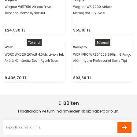
ama
p
Wagner W517619 Airless Boya
Wagner W517200 Airless
Tabanca Memesi/Nozulu
Meme/Nozul yuvası
ap
ap
 Hortumları
ı
m Ürünleri
1.247,90 TL
955,10 TL
lama
e
Makinaları
ı ve Çantaları
i
Tükendi
Tükendi
Worx
Workpro
e
llen Anahtarlar
WORX WX020 20Volt 4.0Ah. Li-ion Tek
WORKPRO WP224006 590ml 6 Parça
Akülü Kömürsüz Devir Ayarlı Boya
Alüminyum Profesyonel Sosis Tipi
Makinesi
r
Tabancası + 4 Parça Yedek
Silikon Tabancası
Nozul/Meme
9.436,70 TL
893,66 TL
sı
ma
ma
E-Bülten
Fırsatlardan ve tüm indirimlerden İlk siz haberdar olun.
akinesi
si