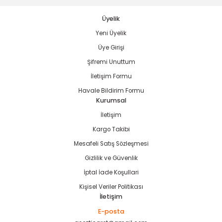
bancası
si
Üyelik
ası
Yeni Üyelik
Üye Girişi
ve Sökme Makinesi
Şifremi Unuttum
İletişim Formu
Havale Bildirim Formu
Kurumsal
estere
aplar
İletişim
eleri
Kargo Takibi
Mesafeli Satış Sözleşmesi
si
Gizlilik ve Güvenlik
İptal İade Koşullari
akineleri
Kişisel Veriler Politikası
İletişim
bancası
E-posta