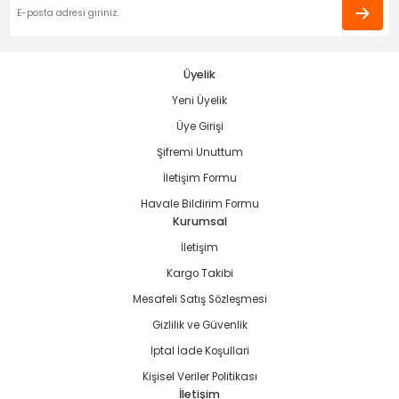
ama
p
ap
ap
 Hortumları
ı
m Ürünleri
Üyelik
Yeni Üyelik
lama
e
Makinaları
ı ve Çantaları
i
Üye Girişi
e
llen Anahtarlar
Şifremi Unuttum
İletişim Formu
Makinesi
r
Havale Bildirim Formu
Kurumsal
sı
ma
İletişim
Kargo Takibi
ma
Mesafeli Satış Sözleşmesi
Gizlilik ve Güvenlik
akinesi
İptal İade Koşullari
si
Kişisel Veriler Politikası
İletişim