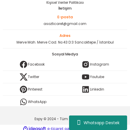
Kişisel Veriler Politikası
İletişim
E-posta
asozticaret@gmail.com
Adres
Merve Mah. Merve Cad. No:43 D:3 Sancaktepe / İstanbul
Sosyal Medya
Facebook
Instagram
Twitter
Youtube
Pinterest
Linkedin
WhatsApp
Espy © 2024 - Tüm Hakları Saklıdır.
Whatsapp Destek
ideasoft
ile
e-