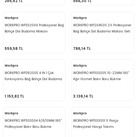
299,42 TL
566,30 TL
ama
p
Workpro
Workpro
ap
ap
 Hortumları
ı
m Ürünleri
WORKPRO WP332009 Profesyonel Bağ
WORKPRO WP204500 2’li Profesyonel
Bahçe Dal Budama Makası
Bağ Bahçe Dal Budama Makası Seti
lama
e
Makinaları
ı ve Çantaları
i
559,58 TL
786,14 TL
e
llen Anahtarlar
Workpro
Workpro
Makinesi
r
WORKPRO WP382005 4 IN 1 Çok
WORKPRO WP303005 15-22MM 180˚
Fonksiyonlu Bağ Bahçe Dal Budama
Ağır Hizmet Bakır Boru Bükme
sı
ma
Makası
1.153,82 TL
3.138,14 TL
ma
akinesi
Workpro
Workpro
WORKPRO WP303004 6/8/10MM 180˚
WORKPRO WP303001 5 Parça
si
Profesyonel Bakır Boru Bükme
Profesyonel Havşa Takımı