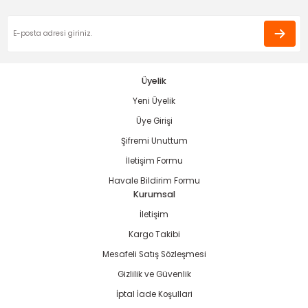
estere
Üyelik
Yeni Üyelik
ası
Üye Girişi
si
Şifremi Unuttum
İletişim Formu
esi
Havale Bildirim Formu
Kurumsal
İletişim
Kargo Takibi
Mesafeli Satış Sözleşmesi
Gizlilik ve Güvenlik
İptal İade Koşullari