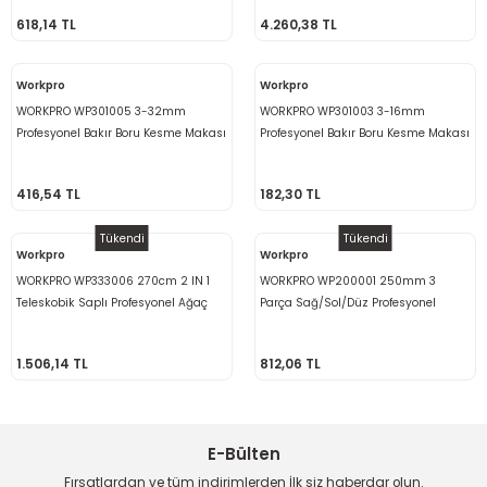
bancası
si
618,14 TL
4.260,38 TL
ası
Workpro
Workpro
WORKPRO WP301005 3-32mm
WORKPRO WP301003 3-16mm
ve Sökme Makinesi
Profesyonel Bakır Boru Kesme Makası
Profesyonel Bakır Boru Kesme Makası
+ 1 Adet Yedek Bıçak
416,54 TL
182,30 TL
estere
aplar
Tükendi
Tükendi
Workpro
Workpro
WORKPRO WP333006 270cm 2 IN 1
WORKPRO WP200001 250mm 3
eleri
Teleskobik Saplı Profesyonel Ağaç
Parça Sağ/Sol/Düz Profesyonel
Budama Testeresi ve 25mm Dal
Kaportacı Makası
si
Budama Makası
1.506,14 TL
812,06 TL
akineleri
bancası
E-Bülten
Fırsatlardan ve tüm indirimlerden İlk siz haberdar olun.