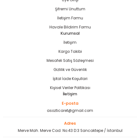
Üye Girişi
bancası
si
Şifremi Unuttum
İletişim Formu
ası
Havale Bildirim Formu
Kurumsal
ve Sökme Makinesi
İletişim
Kargo Takibi
Mesafeli Satış Sözleşmesi
estere
aplar
Gizlilik ve Güvenlik
İptal İade Koşullari
eleri
Kişisel Veriler Politikası
İletişim
si
E-posta
asozticaret@gmail.com
akineleri
Adres
bancası
Merve Mah. Merve Cad. No:43 D:3 Sancaktepe / İstanbul