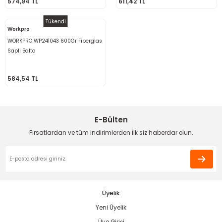
574,94 TL
611,42 TL
ama
p
Tükendi
Workpro
ap
ap
 Hortumları
ı
m Ürünleri
WORKPRO WP241043 600Gr Fiberglas
Saplı Balta
lama
e
Makinaları
ı ve Çantaları
i
584,54 TL
e
llen Anahtarlar
Makinesi
r
E-Bülten
sı
ma
Fırsatlardan ve tüm indirimlerden İlk siz haberdar olun.
ma
akinesi
Üyelik
si
Yeni Üyelik