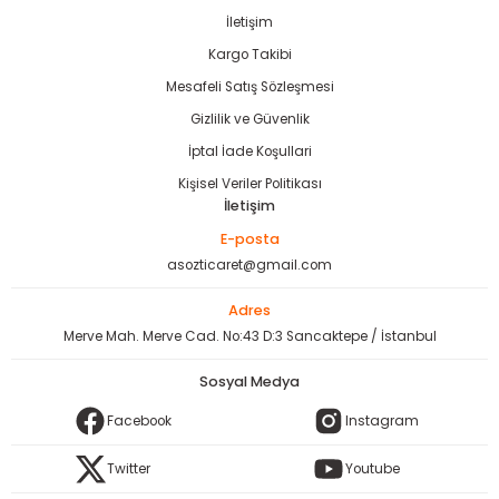
İletişim
Kargo Takibi
Mesafeli Satış Sözleşmesi
Gizlilik ve Güvenlik
İptal İade Koşullari
Kişisel Veriler Politikası
İletişim
E-posta
asozticaret@gmail.com
Adres
Merve Mah. Merve Cad. No:43 D:3 Sancaktepe / İstanbul
Sosyal Medya
Facebook
Instagram
Twitter
Youtube