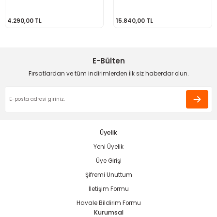
Vidalama Seti
4.290,00 TL
15.840,00 TL
estere
E-Bülten
Fırsatlardan ve tüm indirimlerden İlk siz haberdar olun.
ası
si
esi
Üyelik
Yeni Üyelik
Üye Girişi
Şifremi Unuttum
İletişim Formu
Havale Bildirim Formu
Kurumsal