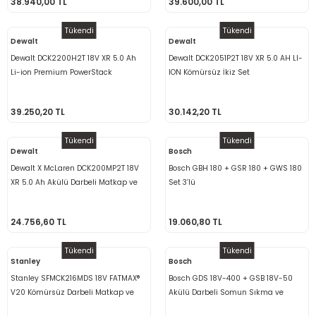
38.940,00 TL
39.600,00 TL
ama
p
Tükendi
Tükendi
Dewalt
Dewalt
ap
ap
 Hortumları
ı
m Ürünleri
Dewalt DCK2200H2T 18V XR 5.0 Ah
Dewalt DCK2051P2T 18V XR 5.0 AH LI-
Li-ion Premium PowerStack
ION Kömürsüz İkiz Set
lama
e
Makinaları
ı ve Çantaları
i
Kömürsüz İkiz Kit
39.250,20 TL
30.142,20 TL
e
llen Anahtarlar
Tükendi
Tükendi
Dewalt
Bosch
Makinesi
r
Dewalt X McLaren DCK200MP2T 18V
Bosch GBH 180 + GSR 180 + GWS 180
XR 5.0 Ah Akülü Darbeli Matkap ve
Set 3’lü
sı
ma
Tornavida Seti
24.756,60 TL
19.060,80 TL
ma
Tükendi
Tükendi
akinesi
Stanley
Bosch
Stanley SFMCK216MDS 18V FATMAX®
Bosch GDS 18V-400 + GSB 18V-50
si
V20 Kömürsüz Darbeli Matkap ve
Akülü Darbeli Somun Sıkma ve
SDS-Plus Kırıcı (1x4.0 Ah), (1x2.0 Ah)
Darbeli Delme Vidalama Seti