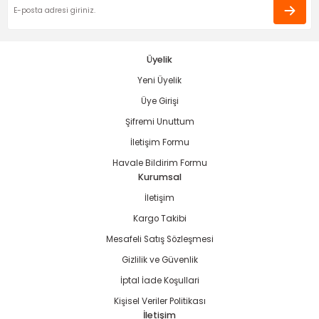
ama
p
ap
ap
 Hortumları
ı
m Ürünleri
Üyelik
Yeni Üyelik
lama
e
Makinaları
ı ve Çantaları
i
Üye Girişi
e
llen Anahtarlar
Şifremi Unuttum
İletişim Formu
Makinesi
r
Havale Bildirim Formu
Kurumsal
sı
ma
İletişim
Kargo Takibi
ma
Mesafeli Satış Sözleşmesi
Gizlilik ve Güvenlik
akinesi
İptal İade Koşullari
si
Kişisel Veriler Politikası
İletişim