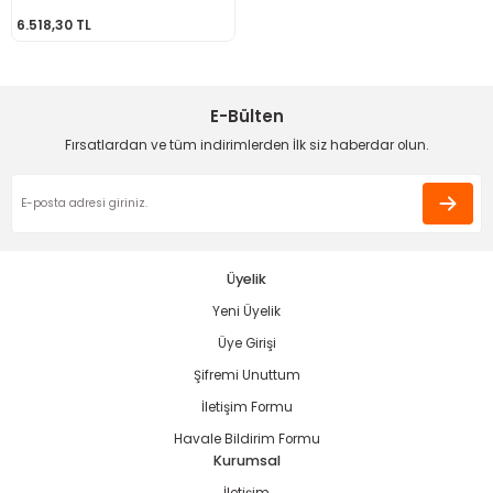
bancası
si
6.518,30 TL
ası
E-Bülten
ve Sökme Makinesi
Fırsatlardan ve tüm indirimlerden İlk siz haberdar olun.
estere
aplar
Üyelik
eleri
Yeni Üyelik
si
Üye Girişi
Şifremi Unuttum
akineleri
İletişim Formu
Havale Bildirim Formu
bancası
Kurumsal