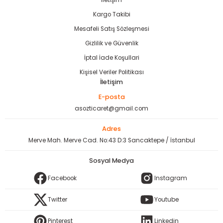
İletişim
Kargo Takibi
Mesafeli Satış Sözleşmesi
Gizlilik ve Güvenlik
estere
İptal İade Koşullari
Kişisel Veriler Politikası
ası
İletişim
E-posta
si
asozticaret@gmail.com
esi
Adres
Merve Mah. Merve Cad. No:43 D:3 Sancaktepe / İstanbul
Sosyal Medya
Facebook
Instagram
Twitter
Youtube
Pinterest
Linkedin