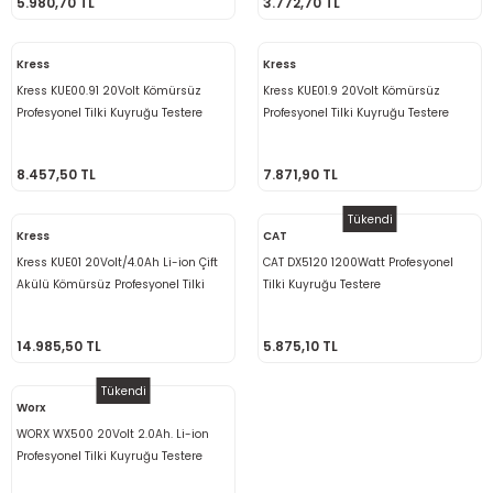
5.980,70 TL
3.772,70 TL
ama
p
Kress
Kress
ap
ap
 Hortumları
ı
m Ürünleri
Kress KUE00.91 20Volt Kömürsüz
Kress KUE01.9 20Volt Kömürsüz
Profesyonel Tilki Kuyruğu Testere
Profesyonel Tilki Kuyruğu Testere
lama
e
Makinaları
ı ve Çantaları
i
(Akü Dahil Değildir)
(Akü Dahil Değildir)
8.457,50 TL
7.871,90 TL
e
llen Anahtarlar
Tükendi
Kress
CAT
Makinesi
r
Kress KUE01 20Volt/4.0Ah Li-ion Çift
CAT DX5120 1200Watt Profesyonel
Akülü Kömürsüz Profesyonel Tilki
Tilki Kuyruğu Testere
sı
ma
Kuyruğu Testere
14.985,50 TL
5.875,10 TL
ma
Tükendi
akinesi
Worx
WORX WX500 20Volt 2.0Ah. Li-ion
si
Profesyonel Tilki Kuyruğu Testere