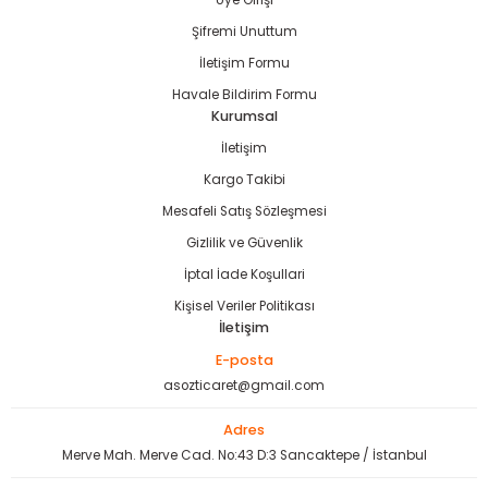
Üye Girişi
bancası
si
Şifremi Unuttum
İletişim Formu
ası
Havale Bildirim Formu
Kurumsal
ve Sökme Makinesi
İletişim
Kargo Takibi
Mesafeli Satış Sözleşmesi
estere
aplar
Gizlilik ve Güvenlik
İptal İade Koşullari
eleri
Kişisel Veriler Politikası
İletişim
si
E-posta
asozticaret@gmail.com
akineleri
Adres
bancası
Merve Mah. Merve Cad. No:43 D:3 Sancaktepe / İstanbul