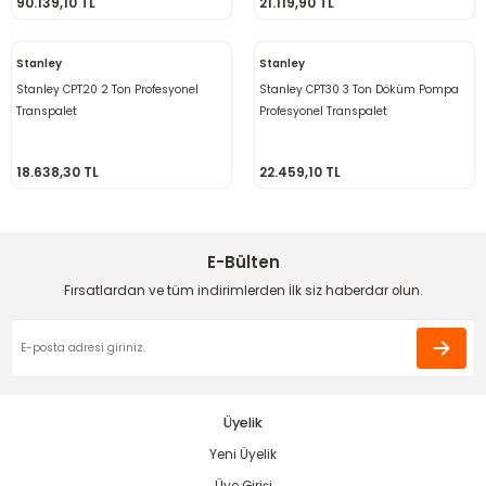
90.139,10 TL
21.119,90 TL
ama
p
Stanley
Stanley
ap
ap
 Hortumları
ı
m Ürünleri
Stanley CPT20 2 Ton Profesyonel
Stanley CPT30 3 Ton Döküm Pompa
Transpalet
Profesyonel Transpalet
lama
e
Makinaları
ı ve Çantaları
i
18.638,30 TL
22.459,10 TL
e
llen Anahtarlar
Makinesi
r
E-Bülten
sı
ma
Fırsatlardan ve tüm indirimlerden İlk siz haberdar olun.
ma
akinesi
Üyelik
si
Yeni Üyelik