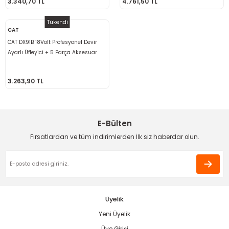
3.340,70 TL
4.761,50 TL
ama
p
Tükendi
CAT
ap
ap
 Hortumları
ı
m Ürünleri
CAT DX91B 18Volt Profesyonel Devir
Ayarlı Üfleyici + 5 Parça Aksesuar
lama
e
Makinaları
ı ve Çantaları
i
(Akü Dahil Değildir)
3.263,90 TL
e
llen Anahtarlar
Makinesi
r
E-Bülten
sı
ma
Fırsatlardan ve tüm indirimlerden İlk siz haberdar olun.
ma
akinesi
Üyelik
si
Yeni Üyelik