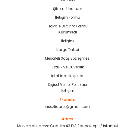
Üye Girişi
bancası
si
Şifremi Unuttum
İletişim Formu
ası
Havale Bildirim Formu
Kurumsal
ve Sökme Makinesi
İletişim
Kargo Takibi
Mesafeli Satış Sözleşmesi
estere
aplar
Gizlilik ve Güvenlik
İptal İade Koşullari
eleri
Kişisel Veriler Politikası
İletişim
si
E-posta
asozticaret@gmail.com
akineleri
Adres
bancası
Merve Mah. Merve Cad. No:43 D:3 Sancaktepe / İstanbul