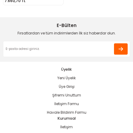
7.660,70 TL
ama
p
ap
ap
 Hortumları
ı
m Ürünleri
E-Bülten
Fırsatlardan ve tüm indirimlerden İlk siz haberdar olun.
lama
e
Makinaları
ı ve Çantaları
i
e
llen Anahtarlar
Makinesi
r
Üyelik
Yeni Üyelik
sı
ma
Üye Girişi
ma
Şifremi Unuttum
İletişim Formu
akinesi
Havale Bildirim Formu
Kurumsal
si
İletişim