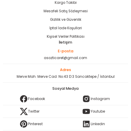
Kargo Takibi
bancası
si
Mesafeli Satış Sözleşmesi
ası
Gizlilik ve Güvenlik
İptal İade Koşullari
ve Sökme Makinesi
Kişisel Veriler Politikası
İletişim
E-posta
asozticaret@gmail.com
estere
aplar
Adres
eleri
Merve Mah. Merve Cad. No:43 D:3 Sancaktepe / İstanbul
Sosyal Medya
si
Facebook
Instagram
akineleri
Twitter
Youtube
bancası
Pinterest
Linkedin