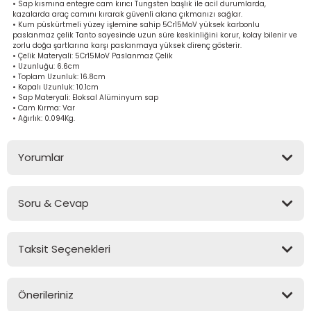
• Sap kısmına entegre cam kırıcı Tungsten başlık ile acil durumlarda,
bancası
si
kazalarda araç camını kırarak güvenli alana çıkmanızı sağlar.
• Kum püskürtmeli yüzey işlemine sahip 5Cr15MoV yüksek karbonlu
paslanmaz çelik Tanto sayesinde uzun süre keskinliğini korur, kolay bilenir ve
ası
zorlu doğa şartlarına karşı paslanmaya yüksek direnç gösterir.
• Çelik Materyali: 5Cr15MoV Paslanmaz Çelik
• Uzunluğu: 6.6cm
• Toplam Uzunluk: 16.8cm
ve Sökme Makinesi
• Kapalı Uzunluk: 10.1cm
• Sap Materyali: Eloksal Alüminyum sap
• Cam Kırma: Var
• Ağırlık: 0.094Kg.
estere
aplar
Yorumlar
eleri
Soru & Cevap
Bu ürüne ilk yorumu siz yapın!
si
Taksit Seçenekleri
akineleri
Yorum Yaz
Ürün hakkında henüz soru sorulmamış.
bancası
Önerileriniz
Soru Sor