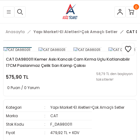
0
Geri Dön
Geri Dön
Geri Dön
Geri Dön
Geri Dön
Geri Dön
Geri Dön
Geri Dön
Geri Dön
Geri Dön
Geri Dön
Geri Dön
tleri
eri
neleri
 Aletleri
rleri
etleri
kipmanları
mlar
rünler
Aletleri
zları
arları
Anasayfa
Yapı Market>El Aletleri>Çok Amaçlı Setler
CAT DA
azları
ar
ineleri
at
sı
Budama Makineleri
ama
kinaları
arı
CAT DA980011 Kemer Askı Kancalı Cam Kırma Uçlu Katlanabilir
17CM Paslanmaz Çelik Sarı Kamp Çakısı
mpaları
nesi
 Çakma Makinaları
rı ve Penseler
hazları
58,79 TL den başlayan
575,90 TL
taksitlerle!
içme Makineleri
a Makinesi
cası
ri
0 Puan / 0 Yorum
 Çakma Makinesi
a ve Üfleme Makineleri
a
sı
i
i
vertörler
Kategori
Yapı Market>El Aletleri>Çok Amaçlı Setler
Marka
CAT
Kesme Makineleri
 Çakma Makinesi
sı
içler
mizlik Ürünleri
Stok Kodu
F_DA980011
p
bancaları
arı
 Anahtarları
rı
Fiyat
479,92 TL + KDV