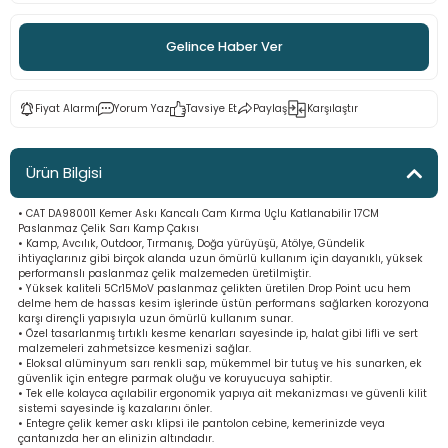
ama
p
Gelince Haber Ver
ap
ap
 Hortumları
ı
m Ürünleri
Fiyat Alarmı
Yorum Yaz
Tavsiye Et
Paylaş
Karşılaştır
lama
e
Makinaları
ı ve Çantaları
i
e
llen Anahtarlar
Ürün Bilgisi
• CAT DA980011 Kemer Askı Kancalı Cam Kırma Uçlu Katlanabilir 17CM
Makinesi
r
Paslanmaz Çelik Sarı Kamp Çakısı
• Kamp, Avcılık, Outdoor, Tırmanış, Doğa yürüyüşü, Atölye, Gündelik
ihtiyaçlarınız gibi birçok alanda uzun ömürlü kullanım için dayanıklı, yüksek
sı
ma
performanslı paslanmaz çelik malzemeden üretilmiştir.
• Yüksek kaliteli 5Cr15MoV paslanmaz çelikten üretilen Drop Point ucu hem
delme hem de hassas kesim işlerinde üstün performans sağlarken korozyona
ma
karşı dirençli yapısıyla uzun ömürlü kullanım sunar.
• Özel tasarlanmış tırtıklı kesme kenarları sayesinde ip, halat gibi lifli ve sert
malzemeleri zahmetsizce kesmenizi sağlar.
• Eloksal alüminyum sarı renkli sap, mükemmel bir tutuş ve his sunarken, ek
akinesi
güvenlik için entegre parmak oluğu ve koruyucuya sahiptir.
• Tek elle kolayca açılabilir ergonomik yapıya ait mekanizması ve güvenli kilit
sistemi sayesinde iş kazalarını önler.
si
• Entegre çelik kemer askı klipsi ile pantolon cebine, kemerinizde veya
çantanızda her an elinizin altındadır.