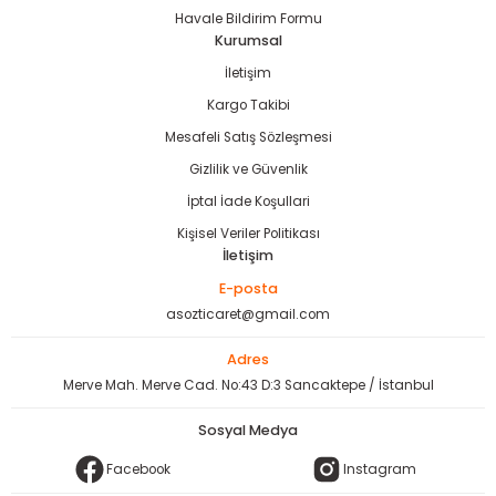
Havale Bildirim Formu
Kurumsal
İletişim
Kargo Takibi
Mesafeli Satış Sözleşmesi
Gizlilik ve Güvenlik
İptal İade Koşullari
Kişisel Veriler Politikası
İletişim
E-posta
asozticaret@gmail.com
Adres
Merve Mah. Merve Cad. No:43 D:3 Sancaktepe / İstanbul
Sosyal Medya
Facebook
Instagram