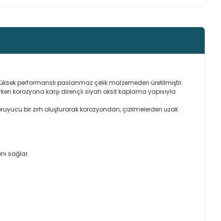
, yüksek performanslı paslanmaz çelik malzemeden üretilmiştir.
ken korozyona karşı dirençli siyah oksit kaplama yapısıyla
oruyucu bir zırh oluşturarak korozyondan, çizilmelerden uzak
nı sağlar.