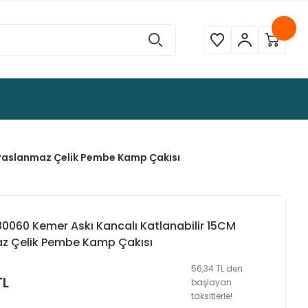
 Paslanmaz Çelik Pembe Kamp Çakısı
0060 Kemer Askı Kancalı Katlanabilir 15CM
z Çelik Pembe Kamp Çakısı
56,34 TL den
TL
başlayan
taksitlerle!