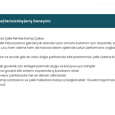
erileriniz
Alışveriş Deneyimi
maz Çelik Pembe Kamp Çakısı
elik ihtiyaçlarınız gibi birçok alanda uzun ömürlü kullanım için dayanıklı
oint ucu hem delme hem de hassas kesim işlerinde üstün performans sağlar
 ve avcılık gibi en zorlu doğa şartlarında bile paslanmaz çelik üzerine k
ek güvenlik için entegre parmak oluğu ve koruyucuya sahiptir.
 güvenli kilit sistemi sayesinde iş kazalarını önler.
e veya çantanızda her an elinizin altındadır.
kamp çantasına ve çelik halkalara kolayca bağlanabilir. Güvenli taşınması
ama)