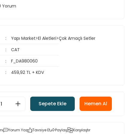
 0 Yorum
Yapı Market>El Aletleri>Çok Amaçlı Setler
CAT
F_DA980060
459,92 TL + KDV
Sepete Ekle
Hemen Al
mı
Yorum Yaz
Tavsiye Et
Paylaş
Karşılaştır