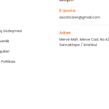
E-posta
asozticaret@gmail.com
ış Sözleşmesi
Adres
Merve Mah. Merve Cad. No:43
üvenlik
Sancaktepe / İstanbul
şullari
 Politikası