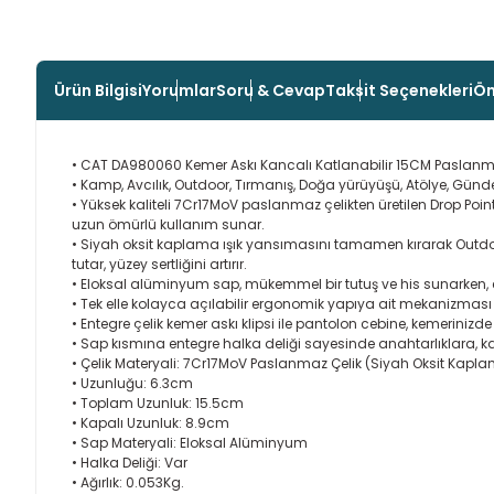
Ürün Bilgisi
Yorumlar
Soru & Cevap
Taksit Seçenekleri
Ön
• CAT DA980060 Kemer Askı Kancalı Katlanabilir 15CM Paslan
• Kamp, Avcılık, Outdoor, Tırmanış, Doğa yürüyüşü, Atölye, Günd
• Yüksek kaliteli 7Cr17MoV paslanmaz çelikten üretilen Drop P
uzun ömürlü kullanım sunar.
• Siyah oksit kaplama ışık yansımasını tamamen kırarak Outdoor
tutar, yüzey sertliğini artırır.
• Eloksal alüminyum sap, mükemmel bir tutuş ve his sunarken, 
• Tek elle kolayca açılabilir ergonomik yapıya ait mekanizması ve
• Entegre çelik kemer askı klipsi ile pantolon cebine, kemerinizd
• Sap kısmına entegre halka deliği sayesinde anahtarlıklara, 
• Çelik Materyali: 7Cr17MoV Paslanmaz Çelik (Siyah Oksit Kapl
• Uzunluğu: 6.3cm
• Toplam Uzunluk: 15.5cm
• Kapalı Uzunluk: 8.9cm
• Sap Materyali: Eloksal Alüminyum
• Halka Deliği: Var
• Ağırlık: 0.053Kg.