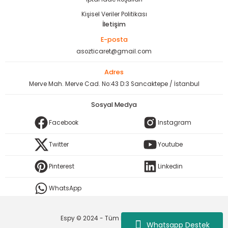
Kişisel Veriler Politikası
İletişim
E-posta
asozticaret@gmail.com
Adres
Merve Mah. Merve Cad. No:43 D:3 Sancaktepe / İstanbul
Sosyal Medya
Facebook
Instagram
Twitter
Youtube
Pinterest
Linkedin
WhatsApp
Espy © 2024 - Tüm Hakları Saklıdır.
Whatsapp Destek