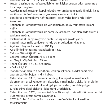
aksesuarların hızlı erişilmesine yarayan bölmeler.
•
Tezgâh üzerinde muhafaza edilebilen tetik işkence aparatları sayesinde
hızlı erişim sağlanır.
•
Ayakların açık tezgâhın kapalı olduğu konumda 4cm genişliğindeki kalas
sabitleme bölümü sayesinde çok amaçlı kullanım imkânı.
•
Son derece kompakt ve hafif tasarımı ile saniyeler içerisinde kolay
kurulum.
estere
•
Katlanabilir kompakt yapısı ile yer kaplamaz, kolay muhafaza imkânı
sağlar.
•
Katlanabilir kompakt yapısı ile garaj, ev, araba vb. dar alanlarda güvenli
saklama imkânı,
ası
•
Paslanmaz alüminyum gövde profili ile sağlam gövde yapısı.
•
Patentli Tasarım ile saniyeler içinde açılır ve katlanır/kapanır.
•
Açık iken Taşıma kapasitesi: 136 Kg.
si
•
Λ şeklinde iken taşıma kapasitesi: 454 Kg.
•
Çalışma Yüksekliği: 81cm
•
Çalışma Tezgâh Ölçüsü: 78,5 x 63cm
esi
•
Alt Tezgâh Ölçüsü: 34 x 33cm
•
Kapalı Ölçüler: 17 x 63,5 x 88cm
•
Ağırlık 13,5 Kg.
•
Standart ekipman: 2 Adet 46cm Tetik tipi işkence, 4 Adet sabitleme
aparatı, 2 Adet bağlantı kilit halkası.
•
Caterpillar Inc. CAT®, dünyanın önde gelen inşaat ve madencilik
ekipmanları, arazi kamyonları, dozerler, iş makinaları, elektrikli el aletleri
ve bahçe makinaları, dizel ve doğal gaz motorları, endüstriyel gaz
türbinleri ve dizel-elektrikli lokomotif üreticisidir.
•
Caterpillar Inc. CAT®, markası üst üste 20 yılı aşkın süredir dünyanın en iyi
100 markası arasında yer almaktadır.
•
CAT® ürünleri üstün performans ve uzun ömürlü olacak şekilde
tasarlanmıştır.