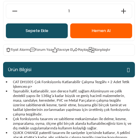
ama
p
ap
ap
 Hortumları
ı
m Ürünleri
Sepete Ekle
Hemen Al
lama
e
Makinaları
ı ve Çantaları
i
Fiyat Alarmı
Yorum Yaz
Tavsiye Et
Paylaş
Karşılaştır
e
llen Anahtarlar
Makinesi
r
Ürün Bilgisi
sı
ma
•
CAT DH1005 Çok Fonksiyonlu Katlanabilir Çalışma Tezgâhı + 2 Adet Tetik
İşkence
o:p>
•
Taşınabilir, katlanabilir, son derece hafif, sağlam Alüminyum ve çelik
destekli yapısı ile 136kg’a kadar büyük ve geniş hacimli malzemelerin,
ma
masa, sandalye, keresteler, PVC ve Metal Parçaların çalışma tezgâhı
üzerine sabitlenerek kesme, tamir etme, boyama gibi birçok tamirat ve
tadilat işlemlerinin zorlanmadan yapılması için üretilmiş çok fonksiyonlu
akinesi
çalışma tezgâhıdır.
•
Çok fonksiyonlu tasarımı ve sabitleme mekanizmaları ile delme, kesme,
zımparalama, oyma, ölçme gibi birçok alanda kullanabileceğiniz tüm iç ve
si
dış mekân uygulamalarında kullanım kolaylığı sağlar.
•
QUICK CHANGE patentli tasarımı ile saniyeler içerisinde katlanır, Λ şeklini
alarak 454Kg’a kadar ağır yüklerin çalışma tezgâhı üzerine konulmasını