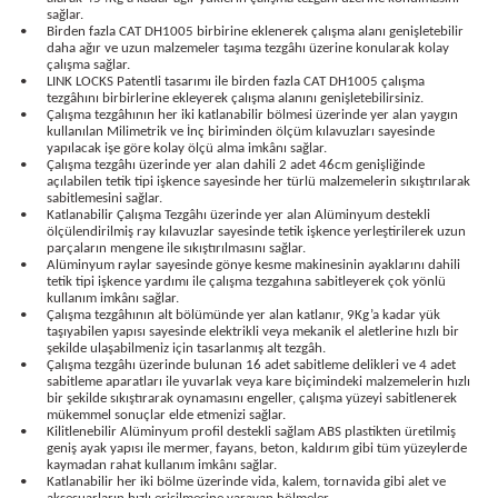
sağlar.
bancası
si
•
Birden fazla CAT DH1005 birbirine eklenerek çalışma alanı genişletebilir
daha ağır ve uzun malzemeler taşıma tezgâhı üzerine konularak kolay
çalışma sağlar.
ası
•
LINK LOCKS Patentli tasarımı ile birden fazla CAT DH1005 çalışma
tezgâhını birbirlerine ekleyerek çalışma alanını genişletebilirsiniz.
•
Çalışma tezgâhının her iki katlanabilir bölmesi üzerinde yer alan yaygın
ve Sökme Makinesi
kullanılan Milimetrik ve İnç biriminden ölçüm kılavuzları sayesinde
yapılacak işe göre kolay ölçü alma imkânı sağlar.
•
Çalışma tezgâhı üzerinde yer alan dahili 2 adet 46cm genişliğinde
açılabilen tetik tipi işkence sayesinde her türlü malzemelerin sıkıştırılarak
sabitlemesini sağlar.
•
Katlanabilir Çalışma Tezgâhı üzerinde yer alan Alüminyum destekli
ölçülendirilmiş ray kılavuzlar sayesinde tetik işkence yerleştirilerek uzun
estere
aplar
parçaların mengene ile sıkıştırılmasını sağlar.
•
Alüminyum raylar sayesinde gönye kesme makinesinin ayaklarını dahili
tetik tipi işkence yardımı ile çalışma tezgahına sabitleyerek çok yönlü
eleri
kullanım imkânı sağlar.
•
Çalışma tezgâhının alt bölümünde yer alan katlanır, 9Kg’a kadar yük
taşıyabilen yapısı sayesinde elektrikli veya mekanik el aletlerine hızlı bir
si
şekilde ulaşabilmeniz için tasarlanmış alt tezgâh.
•
Çalışma tezgâhı üzerinde bulunan 16 adet sabitleme delikleri ve 4 adet
sabitleme aparatları ile yuvarlak veya kare biçimindeki malzemelerin hızlı
akineleri
bir şekilde sıkıştırarak oynamasını engeller, çalışma yüzeyi sabitlenerek
mükemmel sonuçlar elde etmenizi sağlar.
•
Kilitlenebilir Alüminyum profil destekli sağlam ABS plastikten üretilmiş
geniş ayak yapısı ile mermer, fayans, beton, kaldırım gibi tüm yüzeylerde
bancası
kaymadan rahat kullanım imkânı sağlar.
•
Katlanabilir her iki bölme üzerinde vida, kalem, tornavida gibi alet ve