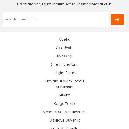
Fırsatlardan ve tüm indirimlerden İlk siz haberdar olun.
Ürün fiyatı diğer sitelerden daha pahalı.
Bu ürüne benzer farklı alternatifler olmalı.
Üyelik
Yeni Üyelik
Gönder
Üye Girişi
Şifremi Unuttum
İletişim Formu
Havale Bildirim Formu
Kurumsal
İletişim
Kargo Takibi
Mesafeli Satış Sözleşmesi
Gizlilik ve Güvenlik
İptal İade Koşullari