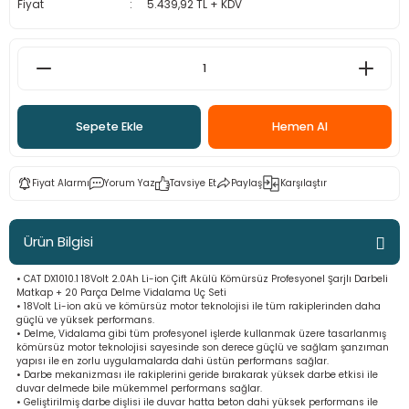
Fiyat
5.439,92 TL + KDV
ama
p
ap
ap
 Hortumları
ı
m Ürünleri
lama
e
Makinaları
ı ve Çantaları
i
Sepete Ekle
Hemen Al
e
llen Anahtarlar
Fiyat Alarmı
Yorum Yaz
Tavsiye Et
Paylaş
Karşılaştır
Makinesi
r
Ürün Bilgisi
sı
ma
• CAT DX1010.1 18Volt 2.0Ah Li-ion Çift Akülü Kömürsüz Profesyonel Şarjlı Darbeli
ma
Matkap + 20 Parça Delme Vidalama Uç Seti
• 18Volt Li-ion akü ve kömürsüz motor teknolojisi ile tüm rakiplerinden daha
güçlü ve yüksek performans.
akinesi
• Delme, Vidalama gibi tüm profesyonel işlerde kullanmak üzere tasarlanmış
kömürsüz motor teknolojisi sayesinde son derece güçlü ve sağlam şanzıman
yapısı ile en zorlu uygulamalarda dahi üstün performans sağlar.
• Darbe mekanizması ile rakiplerini geride bırakarak yüksek darbe etkisi ile
si
duvar delmede bile mükemmel performans sağlar.
• Geliştirilmiş darbe dişlisi ile duvar hatta beton dahi yüksek performans ile