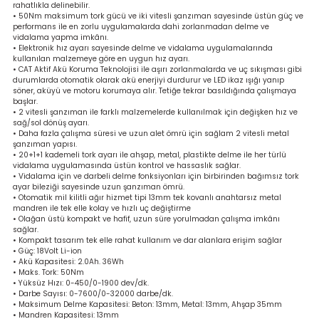
rahatlıkla delinebilir.
bancası
si
• 50Nm maksimum tork gücü ve iki vitesli şanzıman sayesinde üstün güç ve
performans ile en zorlu uygulamalarda dahi zorlanmadan delme ve
vidalama yapma imkânı.
ası
• Elektronik hız ayarı sayesinde delme ve vidalama uygulamalarında
kullanılan malzemeye göre en uygun hız ayarı.
• CAT Aktif Akü Koruma Teknolojisi ile aşırı zorlanmalarda ve uç sıkışması gibi
durumlarda otomatik olarak akü enerjiyi durdurur ve LED ikaz ışığı yanıp
ve Sökme Makinesi
söner, aküyü ve motoru korumaya alır. Tetiğe tekrar basıldığında çalışmaya
başlar.
• 2 vitesli şanzıman ile farklı malzemelerde kullanılmak için değişken hız ve
sağ/sol dönüş ayarı.
• Daha fazla çalışma süresi ve uzun alet ömrü için sağlam 2 vitesli metal
şanzıman yapısı.
estere
aplar
• 20+1+1 kademeli tork ayarı ile ahşap, metal, plastikte delme ile her türlü
vidalama uygulamasında üstün kontrol ve hassaslık sağlar.
• Vidalama için ve darbeli delme fonksiyonları için birbirinden bağımsız tork
eleri
ayar bileziği sayesinde uzun şanzıman ömrü.
• Otomatik mil kilitli ağır hizmet tipi 13mm tek kovanlı anahtarsız metal
mandren ile tek elle kolay ve hızlı uç değiştirme
• Olağan üstü kompakt ve hafif, uzun süre yorulmadan çalışma imkânı
si
sağlar.
• Kompakt tasarım tek elle rahat kullanım ve dar alanlara erişim sağlar
• Güç: 18Volt Li-ion
akineleri
• Akü Kapasitesi: 2.0Ah. 36Wh
• Maks. Tork: 50Nm
• Yüksüz Hızı: 0-450/0-1900 dev/dk.
bancası
• Darbe Sayısı: 0-7600/0-32000 darbe/dk.
• Maksimum Delme Kapasitesi: Beton: 13mm, Metal: 13mm, Ahşap 35mm
• Mandren Kapasitesi: 13mm