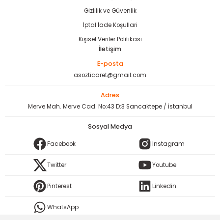
Gizlilik ve Güvenlik
İptal İade Koşullari
Kişisel Veriler Politikası
İletişim
E-posta
asozticaret@gmail.com
Adres
Merve Mah. Merve Cad. No:43 D:3 Sancaktepe / İstanbul
Sosyal Medya
Facebook
Instagram
Twitter
Youtube
Pinterest
Linkedin
WhatsApp