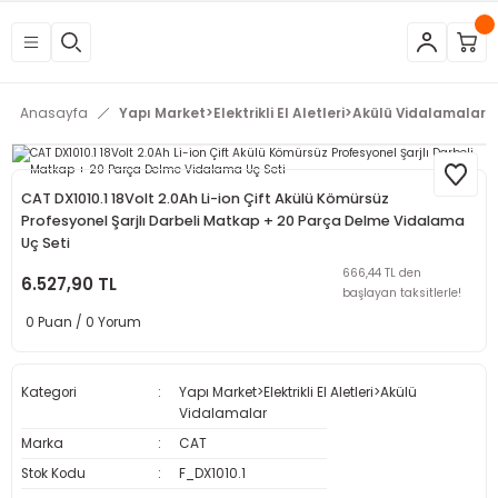
Geri Dön
Geri Dön
Geri Dön
Geri Dön
Geri Dön
Geri Dön
Geri Dön
Geri Dön
Geri Dön
Geri Dön
Geri Dön
Geri Dön
tleri
eri
neleri
 Aletleri
rleri
etleri
kipmanları
mlar
rünler
Aletleri
zları
arları
Anasayfa
Yapı Market>Elektrikli El Aletleri>Akülü Vidalamalar
azları
ar
ineleri
at
sı
Budama Makineleri
ama
kinaları
arı
CAT DX1010.1 18Volt 2.0Ah Li-ion Çift Akülü Kömürsüz
Profesyonel Şarjlı Darbeli Matkap + 20 Parça Delme Vidalama
Uç Seti
mpaları
nesi
 Çakma Makinaları
rı ve Penseler
hazları
666,44 TL den
6.527,90 TL
başlayan taksitlerle!
içme Makineleri
a Makinesi
cası
ri
0 Puan / 0 Yorum
 Çakma Makinesi
a ve Üfleme Makineleri
a
sı
i
i
vertörler
Kategori
Yapı Market>Elektrikli El Aletleri>Akülü
Vidalamalar
Kesme Makineleri
 Çakma Makinesi
sı
içler
mizlik Ürünleri
Marka
CAT
p
bancaları
arı
 Anahtarları
rı
Stok Kodu
F_DX1010.1