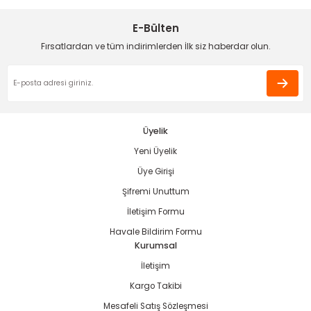
Ürün açıklamasında eksik bilgiler bulunuyor.
E-Bülten
Deneyimini Paylaş
Ürün bilgilerinde hatalar bulunuyor.
Fırsatlardan ve tüm indirimlerden İlk siz haberdar olun.
Ürün fiyatı diğer sitelerden daha pahalı.
Bu ürüne benzer farklı alternatifler olmalı.
Üyelik
Yeni Üyelik
Gönder
Üye Girişi
Şifremi Unuttum
İletişim Formu
Havale Bildirim Formu
Kurumsal
İletişim
Kargo Takibi
Mesafeli Satış Sözleşmesi