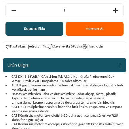
ama
p
ap
ap
 Hortumları
ı
m Ürünleri
Sepete Ekle
Hemen Al
lama
e
Makinaları
ı ve Çantaları
i
Fiyat Alarmı
Yorum Yaz
Tavsiye Et
Paylaş
Karşılaştır
e
llen Anahtarlar
Makinesi
r
Ürün Bilgisi
sı
ma
•
CAT DX41 18Volt/4.0Ah Li-ion Tek Akülü Kömürsüz Profesyonel Çok
Amaçlı Devir Ayarlı Raspalama+14 Adet Aksesuar
•
18Volt güçlü kömürsüz motor ile tüm rakiplerinden daha güçlü, daha hızlı
ve yüksek performans.
ma
•
Hassas kesimlerden kaba ve düz kesimlere kadar ahşap, metal, plastik,
fayans dahil olmak üzere her türlü malzemede, dar köşelerde
zımparalama, kesme, raspalama ve derz arası temizleme için idealdir.
akinesi
•
CAT DX41 rakiplerine oranla 5 kat daha hızlı kesim, raspalama ve zımpara
yapma imkanına sahiptir.
•
CAT Kömürsüz motor teknolojisi %50 daha uzun çalışma süresi ve %25
si
daha fazla güç sağlar.
•
CAT Kömürsüz motor teknolojisi rakiplerine göre 10 kat daha fazla hizmet
ömrü sunar.