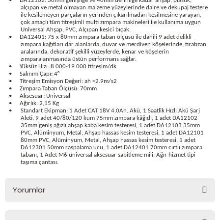
•
DA12102: 30mm genişliğe ve 40mm derinliğe kadar ahşap, plastik,
alçıpan ve metal olmayan malzeme yüzeylerinde daire ve dekupaj testere
ile kesilemeyen parçaların yerinden çıkarılmadan kesilmesine yarayan,
çok amaçlı tüm titreşimli multi zımpara makineleri ile kullanıma uygun
Universal Ahşap, PVC, Alçıpan kesici bıçak.
•
DA12401: 75 x 80mm zımpara taban ölçüsü ile dahili 9 adet delikli
zımpara kağıtları dar alanlarda, duvar ve merdiven köşelerinde, tırabzan
estere
aralarında, dekoratif şekilli yüzeylerde, kenar ve köşelerin
zımparalanmasında üstün performans sağlar.
•
Yüksüz Hızı: 8.000-19.000 titreşim/dk.
•
Salınım Çapı: 4°
ası
•
Titreşim Emisyon Değeri: ah =2.9m/s2
•
Zımpara Taban Ölçüsü: 70mm
•
Aksesuar: Universal
si
•
Ağırlık: 2,15 Kg
•
Standart Ekipman: 1 Adet CAT 18V 4.0Ah. Akü, 1 Saatlik Hızlı Akü Şarj
Aleti, 9 adet 40/80/120 kum 75mm zımpara kâğıdı, 1 adet DA12102
esi
35mm geniş ağızlı ahşap kaba kesim testeresi, 1 adet DA12103 35mm
PVC, Alüminyum, Metal, Ahşap hassas kesim testeresi, 1 adet DA12101
80mm PVC, Alüminyum, Metal, Ahşap hassas kesim testeresi, 1 adet
DA12301 50mm raspalama ucu, 1 adet DA12401 70mm cırtlı zımpara
tabanı, 1 Adet M6 üniversal aksesuar sabitleme mili, Ağır hizmet tipi
taşıma çantası.
Yorumlar