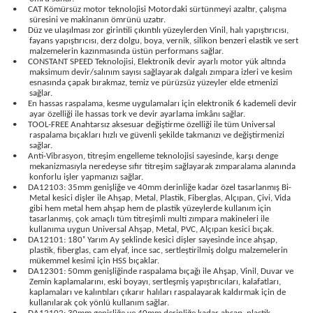
•
CAT Kömürsüz motor teknolojisi Motordaki sürtünmeyi azaltır, çalışma
bancası
si
süresini ve makinanın ömrünü uzatır.
•
Düz ve ulaşılması zor girintili çıkıntılı yüzeylerden Vinil, halı yapıştırıcısı,
fayans yapıştırıcısı, derz dolgu, boya, vernik, silikon benzeri elastik ve sert
ası
malzemelerin kazınmasında üstün performans sağlar.
•
CONSTANT SPEED Teknolojisi, Elektronik devir ayarlı motor yük altında
maksimum devir/salınım sayısı sağlayarak dalgalı zımpara izleri ve kesim
ve Sökme Makinesi
esnasında çapak bırakmaz, temiz ve pürüzsüz yüzeyler elde etmenizi
sağlar.
•
En hassas raspalama, kesme uygulamaları için elektronik 6 kademeli devir
ayar özelliği ile hassas tork ve devir ayarlama imkânı sağlar.
•
TOOL-FREE Anahtarsız aksesuar değiştirme özelliği ile tüm Universal
raspalama bıçakları hızlı ve güvenli şekilde takmanızı ve değiştirmenizi
sağlar.
estere
aplar
•
Anti-Vibrasyon, titreşim engelleme teknolojisi sayesinde, karşı denge
mekanizmasıyla neredeyse sıfır titreşim sağlayarak zımparalama alanında
konforlu işler yapmanızı sağlar.
eleri
•
DA12103: 35mm genişliğe ve 40mm derinliğe kadar özel tasarlanmış Bi-
Metal kesici dişler ile Ahşap, Metal, Plastik, Fiberglas, Alçıpan, Çivi, Vida
gibi hem metal hem ahşap hem de plastik yüzeylerde kullanım için
si
tasarlanmış, çok amaçlı tüm titreşimli multi zımpara makineleri ile
kullanıma uygun Universal Ahşap, Metal, PVC, Alçıpan kesici bıçak.
•
DA12101: 180˚ Yarım Ay şeklinde kesici dişler sayesinde ince ahşap,
akineleri
plastik, fiberglas, cam elyaf, ince sac, sertleştirilmiş dolgu malzemelerin
mükemmel kesimi için HSS bıçaklar.
•
DA12301: 50mm genişliğinde raspalama bıçağı ile Ahşap, Vinil, Duvar ve
Zemin kaplamalarını, eski boyayı, sertleşmiş yapıştırıcıları, kalafatları,
bancası
kaplamaları ve kalıntıları çıkarır halıları raspalayarak kaldırmak için de
kullanılarak çok yönlü kullanım sağlar.