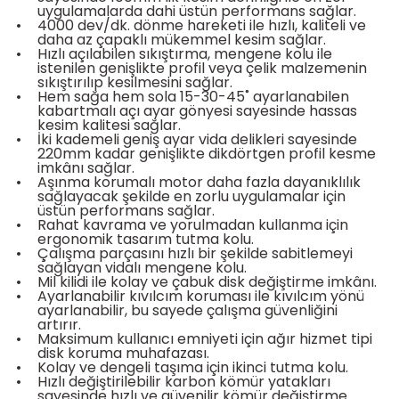
uygulamalarda dahi üstün performans sağlar.
bancası
si
•
4000 dev/dk. dönme hareketi ile hızlı, kaliteli ve
daha az çapaklı mükemmel kesim sağlar.
•
Hızlı açılabilen sıkıştırma, mengene kolu ile
ası
istenilen genişlikte profil veya çelik malzemenin
sıkıştırılıp kesilmesini sağlar.
•
Hem sağa hem sola 15-30-45˚ ayarlanabilen
ve Sökme Makinesi
kabartmalı açı ayar gönyesi sayesinde hassas
kesim kalitesi sağlar.
•
İki kademeli geniş ayar vida delikleri sayesinde
220mm kadar genişlikte dikdörtgen profil kesme
imkânı sağlar.
•
Aşınma korumalı motor daha fazla dayanıklılık
estere
aplar
sağlayacak şekilde en zorlu uygulamalar için
üstün performans sağlar.
•
Rahat kavrama ve yorulmadan kullanma için
eleri
ergonomik tasarım tutma kolu.
•
Çalışma parçasını hızlı bir şekilde sabitlemeyi
sağlayan vidalı mengene kolu.
si
•
Mil kilidi ile kolay ve çabuk disk değiştirme imkânı.
•
Ayarlanabilir kıvılcım koruması ile kıvılcım yönü
ayarlanabilir, bu sayede çalışma güvenliğini
akineleri
artırır.
•
Maksimum kullanıcı emniyeti için ağır hizmet tipi
disk koruma muhafazası.
bancası
•
Kolay ve dengeli taşıma için ikinci tutma kolu.
•
Hızlı değiştirilebilir karbon kömür yatakları
sayesinde hızlı ve güvenilir kömür değiştirme