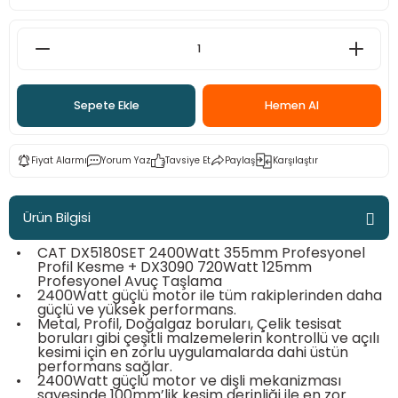
ama
p
ap
ap
 Hortumları
ı
m Ürünleri
Sepete Ekle
Hemen Al
lama
e
Makinaları
ı ve Çantaları
i
e
llen Anahtarlar
Fiyat Alarmı
Yorum Yaz
Tavsiye Et
Paylaş
Karşılaştır
Makinesi
r
Ürün Bilgisi
sı
ma
•
CAT DX5180SET 2400Watt 355mm Profesyonel
Profil Kesme + DX3090 720Watt 125mm
Profesyonel Avuç Taşlama
ma
•
2400Watt güçlü motor ile tüm rakiplerinden daha
güçlü ve yüksek performans.
•
Metal, Profil, Doğalgaz boruları, Çelik tesisat
akinesi
boruları gibi çeşitli malzemelerin kontrollü ve açılı
kesimi için en zorlu uygulamalarda dahi üstün
performans sağlar.
si
•
2400Watt güçlü motor ve dişli mekanizması
sayesinde 100mm’lik kesim derinliği ile en zor