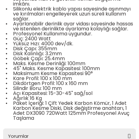
imkânı.
•
Silikonlu elektrik kablo yapısı sayesinde aşınmayı
ve kırılmaları engelleyerek uzun süreli kullanım
sağlar.
•
Ayarlanabilir derinlik ayar vidası sayesinde hassas
ve istenilen derinlikte ayarlama kolaylığı sağlar.
•
Profesyonel Kullanıma uygundur.
estere
•
Güç: 2400 Watt
•
Yüksüz Hızı: 4000 dev/dk.
•
Disk Çapı: 355mm
ası
•
Disk Kalınlığı: 3.2mm
•
Göbek Çapı: 25.4mm
•
Maks. Kesme Derinliği: 100mm
si
•
45˚ Maks. Kesme Kapasitesi: 100mm
•
Maksimum Kesme Kapasitesi 90°
•
Kare Profil: 100 x 100 mm
esi
•
Dikdörtgen Profil: 100 x 160 mm
•
Silindir Boru: 100 mm
•
Açı Kapasitesi: 15-30-45˚ sağ/sol
•
Ağırlık 16 Kg
•
Paket İçeriği: 1 Çift Yedek Karbon Kömür, 1 Adet
Karbon Kesme Diski, Disk değiştirme anahtarı, 1
Adet DX3090 720Watt 125mm Profesyonel Avuç
Taşlama
Yorumlar