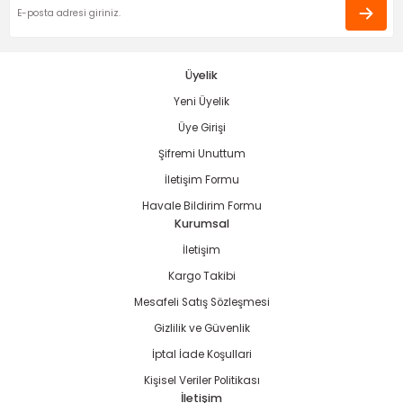
Bu ürüne benzer farklı alternatifler olmalı.
Üyelik
Yeni Üyelik
Gönder
Üye Girişi
Şifremi Unuttum
İletişim Formu
Havale Bildirim Formu
Kurumsal
İletişim
Kargo Takibi
Mesafeli Satış Sözleşmesi
Gizlilik ve Güvenlik
İptal İade Koşullari
Kişisel Veriler Politikası
İletişim