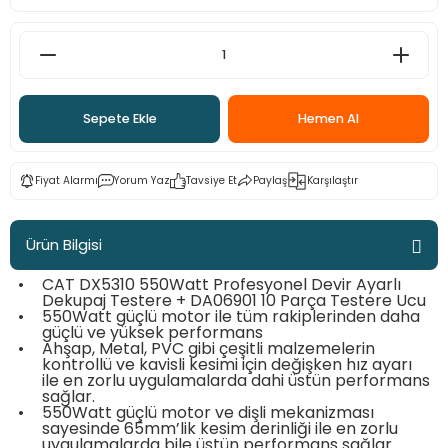
ama
p
ap
ap
 Hortumları
ı
m Ürünleri
Sepete Ekle
Hemen Al
lama
e
Makinaları
ı ve Çantaları
i
e
llen Anahtarlar
Fiyat Alarmı
Yorum Yaz
Tavsiye Et
Paylaş
Karşılaştır
Makinesi
r
Ürün Bilgisi
sı
ma
•
CAT DX5310 550Watt Profesyonel Devir Ayarlı
Dekupaj Testere + DA06901 10 Parça Testere Ucu
•
550Watt güçlü motor ile tüm rakiplerinden daha
ma
güçlü ve yüksek performans
•
Ahşap, Metal, PVC gibi çeşitli malzemelerin
kontrollü ve kavisli kesimi için değişken hız ayarı
akinesi
ile en zorlu uygulamalarda dahi üstün performans
sağlar.
•
550Watt güçlü motor ve dişli mekanizması
si
sayesinde 65mm’lik kesim derinliği ile en zorlu
uygulamalarda bile üstün performans sağlar.