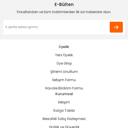
E-Bülten
Deneyimini Paylaş
Ürün bilgilerinde hatalar bulunuyor.
Fırsatlardan ve tüm indirimlerden İlk siz haberdar olun.
Ürün fiyatı diğer sitelerden daha pahalı.
Bu ürüne benzer farklı alternatifler olmalı.
Üyelik
Yeni Üyelik
Gönder
Üye Girişi
Şifremi Unuttum
İletişim Formu
Havale Bildirim Formu
Kurumsal
İletişim
Kargo Takibi
Mesafeli Satış Sözleşmesi
Gizlilik ve Güvenlik