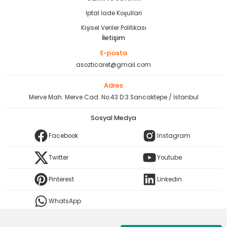
İptal İade Koşullari
Kişisel Veriler Politikası
İletişim
E-posta
asozticaret@gmail.com
Adres
Merve Mah. Merve Cad. No:43 D:3 Sancaktepe / İstanbul
Sosyal Medya
Facebook
Instagram
Twitter
Youtube
Pinterest
Linkedin
WhatsApp