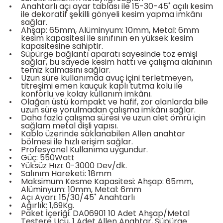
•
Anahtarlı açı ayar tablası ile 15-30-45˚ açılı kesim
ile dekoratif şekilli gönyeli kesim yapma imkânı
sağlar.
•
Ahşap: 65mm, Alüminyum: 10mm, Metal: 6mm
kesim kapasitesi ile sınıfının en yüksek kesim
kapasitesine sahiptir.
•
Süpürge bağlantı aparatı sayesinde toz emişi
estere
sağlar, bu sayede kesim hattı ve çalışma alanının
temiz kalmasını sağlar.
•
Uzun süre kullanımda avuç içini terletmeyen,
ası
titreşimi emen kauçuk kaplı tutma kolu ile
konforlu ve kolay kullanım imkânı.
•
Olağan üstü kompakt ve hafif, zor alanlarda bile
si
uzun süre yorulmadan çalışma imkânı sağlar.
•
Daha fazla çalışma süresi ve uzun alet ömrü için
sağlam metal dişli yapısı.
esi
•
Kablo üzerinde saklanabilen Allen anahtar
bölmesi ile hızlı erişim sağlar.
•
Profesyonel Kullanıma uygundur.
•
Güç: 550Watt
•
Yüksüz Hızı: 0-3000 Dev/dk.
•
Salınım Hareketi: 18mm
•
Maksimum Kesme Kapasitesi: Ahşap: 65mm,
Alüminyum: 10mm, Metal: 6mm
•
Açı Ayarı: 15/30/45˚ Anahtarlı
•
Ağırlık: 1,69Kg.
•
Paket İçeriği: DA06901 10 Adet Ahşap/Metal
Testere Ucu, 1 Adet Allen Anahtar, Süpürge