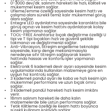
•
0-3000 dev/dk. salınım hareketi ile hızlı, kaliteli ve
bancası
si
mükemmel kesim sağlar.
•
Üfleme/emme özelliği sayesinde kesim hattı ve
çalışma alanı sürekli temiz kalır mükemmel görüş
ası
alanı sağlar.
•
Entegre LED aydınlatma sayesinde karanlıkta bile
görüş açınızı ve kesim hattını aydınlatarak kolay
ve Sökme Makinesi
kesim yapmanızı sağlar.
•
TOOL-FREE Anahtarsız bıçak değiştirme özelliği U
tipi ve T tipi bıçakları hızlı ve güvenli şekilde
takmanızı ve değiştirmenizi sağlar.
•
Anti-Vibrasyon, titreşim engelleme teknolojisi
sayesinde, karşı denge mekanizmasıyla
estere
aplar
neredeyse sıfır titreşim sağlayarak kesim
hattında hassas ve konforlu işler yapmanızı
sağlar.
eleri
•
Elektronik 6 kademeli devir ayarı sayesinde kesim
uygulamalarında kullanılan malzemeye göre en
uygun hız kontrolü sağlar.
si
•
3 kademeli pandül ayarı ile kaba ve hızlı kesim için
mükemmel performans ve uzun bıçak ömrü
sağlar.
akineleri
•
3 kademeli pandül hareketi hızlı kesim imkânı
verir.
•
18mm salınım hareketi ile daha kalın
bancası
malzemelerde bile üstün performans sağlar.
•
Tetik Kilitleme özelliği ile kesim hattı boyunca
sürekli kullanım kolaylığı sağlar.