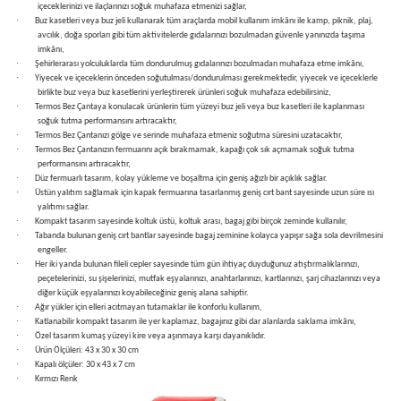
içeceklerinizi ve ilaçlarınızı soğuk muhafaza etmenizi sağlar,
bancası
si
·
Buz kasetleri veya buz jeli kullanarak tüm araçlarda mobil kullanım imkânı ile kamp, piknik, plaj,
avcılık, doğa sporları gibi tüm aktivitelerde gıdalarınızı bozulmadan güvenle yanınızda taşıma
imkânı,
ası
·
Şehirlerarası yolculuklarda tüm dondurulmuş gıdalarınızı bozulmadan muhafaza etme imkânı,
·
Yiyecek ve içeceklerin önceden soğutulması/dondurulması gerekmektedir, yiyecek ve içeceklerle
birlikte buz veya buz kasetlerini yerleştirerek ürünleri soğuk muhafaza edebilirsiniz,
ve Sökme Makinesi
·
Termos Bez Çantaya konulacak ürünlerin tüm yüzeyi buz jeli veya buz kasetleri ile kaplanması
soğuk tutma performansını artıracaktır,
·
Termos Bez Çantanızı gölge ve serinde muhafaza etmeniz soğutma süresini uzatacaktır,
·
Termos Bez Çantanızın fermuarını açık bırakmamak, kapağı çok sık açmamak soğuk tutma
performansını artıracaktır,
·
Düz fermuarlı tasarım, kolay yükleme ve boşaltma için geniş ağızlı bir açıklık sağlar.
estere
aplar
·
Üstün yalıtım sağlamak için kapak fermuarına tasarlanmış geniş cırt bant sayesinde uzun süre ısı
yalıtımı sağlar.
·
Kompakt tasarım sayesinde koltuk üstü, koltuk arası, bagaj gibi birçok zeminde kullanılır,
eleri
·
Tabanda bulunan geniş cırt bantlar sayesinde bagaj zeminine kolayca yapışır sağa sola devrilmesini
engeller.
·
Her iki yanda bulunan fileli cepler sayesinde tüm gün ihtiyaç duyduğunuz atıştırmalıklarınızı,
si
peçetelerinizi, su şişelerinizi, mutfak eşyalarınızı, anahtarlarınızı, kartlarınızı, şarj cihazlarınızı veya
diğer küçük eşyalarınızı koyabileceğiniz geniş alana sahiptir.
·
Ağır yükler için elleri acıtmayan tutamaklar ile konforlu kullanım,
akineleri
·
Katlanabilir kompakt tasarım ile yer kaplamaz, bagajınız gibi dar alanlarda saklama imkânı,
·
Özel tasarım kumaş yüzeyi kire veya aşınmaya karşı dayanıklıdır.
·
Ürün Ölçüleri: 43 x 30 x 30 cm
bancası
·
Kapalı ölçüler: 30 x 43 x 7 cm
·
Kırmızı Renk