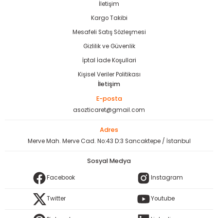
İletişim
Kargo Takibi
Mesafeli Satış Sözleşmesi
Gizlilik ve Güvenlik
İptal İade Koşullari
Kişisel Veriler Politikası
İletişim
E-posta
asozticaret@gmail.com
Adres
Merve Mah. Merve Cad. No:43 D:3 Sancaktepe / İstanbul
Sosyal Medya
Facebook
Instagram
Twitter
Youtube