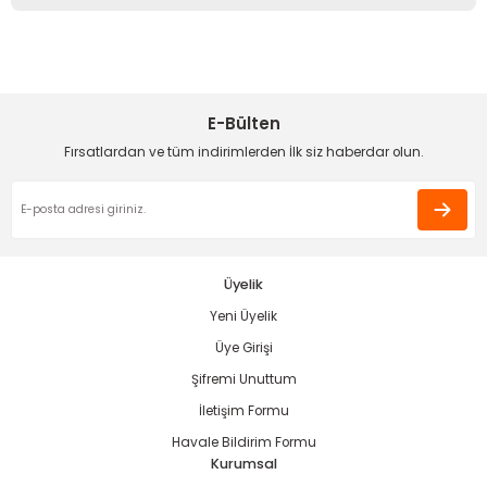
Görüş ve önerileriniz için teşekkür ederiz.
Sitemize ilk yorumu siz yapın!
Ürün resmi kalitesiz, bozuk veya görüntülenemiyor.
Ürün açıklamasında eksik bilgiler bulunuyor.
E-Bülten
Deneyimini Paylaş
Ürün bilgilerinde hatalar bulunuyor.
Fırsatlardan ve tüm indirimlerden İlk siz haberdar olun.
Ürün fiyatı diğer sitelerden daha pahalı.
Bu ürüne benzer farklı alternatifler olmalı.
Üyelik
Yeni Üyelik
Gönder
Üye Girişi
Şifremi Unuttum
İletişim Formu
Havale Bildirim Formu
Kurumsal