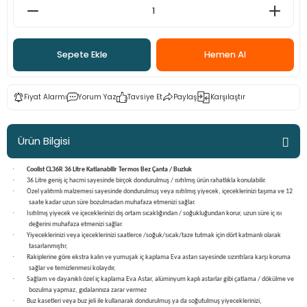
ama
p
ap
ap
 Hortumları
ı
m Ürünleri
Sepete Ekle
Hemen Al
lama
e
Makinaları
ı ve Çantaları
i
Fiyat Alarmı
Yorum Yaz
Tavsiye Et
Paylaş
Karşılaştır
e
llen Anahtarlar
Ürün Bilgisi
Makinesi
r
·
Coolist CL36R 36 Litre Katlanabilir Termos Bez Çanta / Buzluk
·
36 Litre geniş iç hacmi sayesinde birçok dondurulmuş / ısıtılmış ürün rahatlıkla konulabilir.
sı
ma
·
Özel yalıtımlı malzemesi sayesinde dondurulmuş veya ısıtılmış yiyecek, içeceklerinizi taşıma ve 12
saate kadar uzun süre bozulmadan muhafaza etmenizi sağlar.
·
Isıtılmış yiyecek ve içeceklerinizi dış ortam sıcaklığından / soğukluğundan korur, uzun süre iç ısı
ma
değerini muhafaza etmenizi sağlar.
·
Yiyeceklerinizi veya içeceklerinizi saatlerce /soğuk/sıcak/taze tutmak için dört katmanlı olarak
tasarlanmıştır,
akinesi
·
Rakiplerine göre ekstra kalın ve yumuşak iç kaplama Eva astarı sayesinde sızıntılara karşı koruma
sağlar ve temizlenmesi kolaydır,
·
Sağlam ve dayanıklı özel iç kaplama Eva Astar, alüminyum kaplı astarlar gibi çatlama / dökülme ve
si
bozulma yapmaz, gıdalarınıza zarar vermez
·
Buz kasetleri veya buz jeli ile kullanarak dondurulmuş ya da soğutulmuş yiyeceklerinizi,