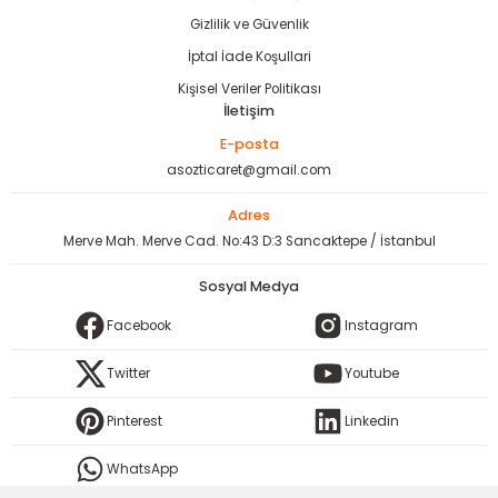
Gizlilik ve Güvenlik
İptal İade Koşullari
Kişisel Veriler Politikası
İletişim
E-posta
asozticaret@gmail.com
Adres
Merve Mah. Merve Cad. No:43 D:3 Sancaktepe / İstanbul
Sosyal Medya
Facebook
Instagram
Twitter
Youtube
Pinterest
Linkedin
WhatsApp