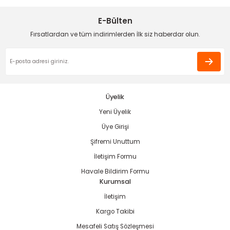
Ürün açıklamasında eksik bilgiler bulunuyor.
E-Bülten
Deneyimini Paylaş
Ürün bilgilerinde hatalar bulunuyor.
Fırsatlardan ve tüm indirimlerden İlk siz haberdar olun.
Ürün fiyatı diğer sitelerden daha pahalı.
estere
Bu ürüne benzer farklı alternatifler olmalı.
ası
Üyelik
si
Yeni Üyelik
Gönder
Üye Girişi
esi
Şifremi Unuttum
İletişim Formu
Havale Bildirim Formu
Kurumsal
İletişim
Kargo Takibi
Mesafeli Satış Sözleşmesi