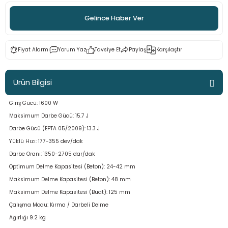
ama
p
Gelince Haber Ver
ap
ap
 Hortumları
ı
m Ürünleri
Fiyat Alarmı
Yorum Yaz
Tavsiye Et
Paylaş
Karşılaştır
lama
e
Makinaları
ı ve Çantaları
i
Ürün Bilgisi
e
llen Anahtarlar
Giriş Gücü: 1600 W
Makinesi
r
Maksimum Darbe Gücü: 15.7 J
Darbe Gücü (EPTA 05/2009): 13.3 J
sı
ma
Yüklü Hızı: 177-355 dev/dak
Darbe Oranı: 1350-2705 dar/dak
ma
Optimum Delme Kapasitesi (Beton): 24-42 mm
Maksimum Delme Kapasitesi (Beton): 48 mm
akinesi
Maksimum Delme Kapasitesi (Buat): 125 mm
Çalışma Modu: Kırma / Darbeli Delme
si
Ağırlığı 9.2 kg