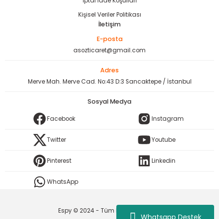
İptal İade Koşullari
Kişisel Veriler Politikası
İletişim
E-posta
asozticaret@gmail.com
Adres
Merve Mah. Merve Cad. No:43 D:3 Sancaktepe / İstanbul
Sosyal Medya
Facebook
Instagram
Twitter
Youtube
Pinterest
Linkedin
WhatsApp
Espy © 2024 - Tüm Hakları Saklıdır.
Whatsapp Destek