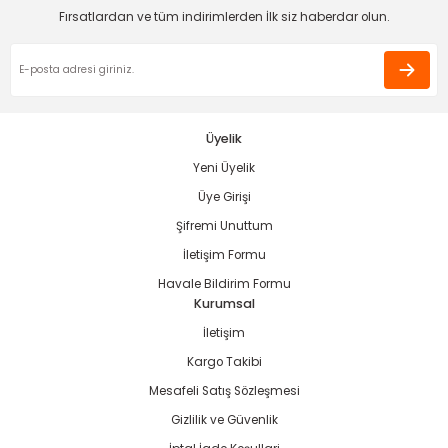
Ürün bilgilerinde hatalar bulunuyor.
Fırsatlardan ve tüm indirimlerden İlk siz haberdar olun.
Ürün fiyatı diğer sitelerden daha pahalı.
Bu ürüne benzer farklı alternatifler olmalı.
estere
Üyelik
ası
Yeni Üyelik
Gönder
Üye Girişi
si
Şifremi Unuttum
esi
İletişim Formu
Havale Bildirim Formu
Kurumsal
İletişim
Kargo Takibi
Mesafeli Satış Sözleşmesi
Gizlilik ve Güvenlik