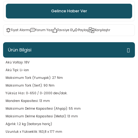
ama
p
Gelince Haber Ver
ap
ap
 Hortumları
ı
m Ürünleri
Fiyat Alarmı
Yorum Yaz
Tavsiye Et
Paylaş
Karşılaştır
lama
e
Makinaları
ı ve Çantaları
i
Ürün Bilgisi
e
llen Anahtarlar
Akü Voltajı: 18V
Makinesi
r
Akü Tipi: Li-ion
Maksimum Tork (Yumuşak): 27 Nm
sı
ma
Maksimum Tork (Sert): 90 Nm
Yüksüz Hızı: 0-650 / 0-2000 dev/dak.
ma
Mandren Kapasitesi: 13 mm
Maksimum Delme Kapasitesi (Ahşap): 55 mm
akinesi
Maksimum Delme Kapasitesi (Metal): 13 mm
Ağırlık: 1.2 kg (batarya hariç)
si
Uzunluk x Yükseklik: 163,8 x 177 mm