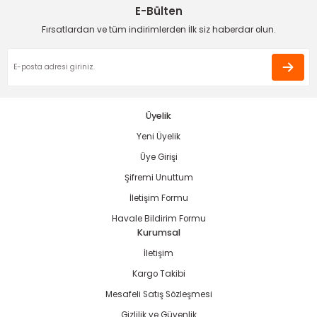
E-Bülten
Deneyimini Paylaş
Ürün bilgilerinde hatalar bulunuyor.
Fırsatlardan ve tüm indirimlerden İlk siz haberdar olun.
Ürün fiyatı diğer sitelerden daha pahalı.
Bu ürüne benzer farklı alternatifler olmalı.
estere
ası
Üyelik
Yeni Üyelik
si
Gönder
Üye Girişi
Şifremi Unuttum
esi
İletişim Formu
Havale Bildirim Formu
Kurumsal
İletişim
Kargo Takibi
Mesafeli Satış Sözleşmesi
Gizlilik ve Güvenlik