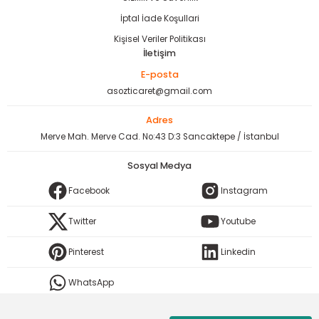
İptal İade Koşullari
Kişisel Veriler Politikası
İletişim
E-posta
asozticaret@gmail.com
Adres
Merve Mah. Merve Cad. No:43 D:3 Sancaktepe / İstanbul
Sosyal Medya
Facebook
Instagram
Twitter
Youtube
Pinterest
Linkedin
WhatsApp