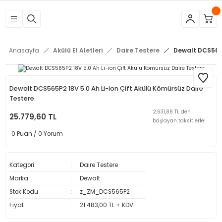
Geri Dön
Geri Dön
Geri Dön
Geri Dön
Geri Dön
Geri Dön
Geri Dön
Geri Dön
Geri Dön
Geri Dön
Geri Dön
Geri Dön
tleri
eri
neleri
 Aletleri
rleri
etleri
kipmanları
mlar
rünler
Aletleri
zları
arları
Anasayfa
Akülü El Aletleri
Daire Testere
Dewalt DCS565P
azları
ar
ineleri
at
sı
Budama Makineleri
ama
kinaları
arı
Dewalt DCS565P2 18V 5.0 Ah Li-ion Çift Akülü Kömürsüz Daire
Testere
mpaları
nesi
 Çakma Makinaları
rı ve Penseler
hazları
2.631,88 TL den
25.779,60 TL
başlayan taksitlerle!
0 Puan / 0 Yorum
içme Makineleri
a Makinesi
cası
ri
 Çakma Makinesi
a ve Üfleme Makineleri
a
sı
i
i
vertörler
Kategori
Daire Testere
Marka
Dewalt
Kesme Makineleri
 Çakma Makinesi
sı
içler
mizlik Ürünleri
Stok Kodu
z_ZM_DCS565P2
Fiyat
21.483,00 TL + KDV
p
bancaları
arı
 Anahtarları
rı