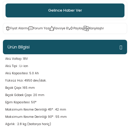
ama
p
Gelince Haber Ver
ap
ap
 Hortumları
ı
m Ürünleri
Fiyat Alarmı
Yorum Yaz
Tavsiye Et
Paylaş
Karşılaştır
lama
e
Makinaları
ı ve Çantaları
i
Ürün Bilgisi
e
llen Anahtarlar
Akü Voltajı: 18V
Makinesi
r
Akü Tipi : Li-ion
Akü Kapasitesi: 5.0 Ah
sı
ma
Yüksüz Hızı: 4950 dev/dak.
Bıçak Çapı: 165 mm
ma
Bıçak Göbek Çapı: 20 mm
Eğim Kapasitesi: 50°
akinesi
Maksimum Kesme Derinliği 45° : 42 mm
Maksimum Kesme Derinliği 90° : 55 mm
si
Ağırlık : 2.8 kg (batarya hariç)