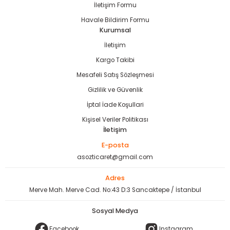
İletişim Formu
Havale Bildirim Formu
Kurumsal
İletişim
estere
Kargo Takibi
Mesafeli Satış Sözleşmesi
ası
Gizlilik ve Güvenlik
İptal İade Koşullari
si
Kişisel Veriler Politikası
İletişim
esi
E-posta
asozticaret@gmail.com
Adres
Merve Mah. Merve Cad. No:43 D:3 Sancaktepe / İstanbul
Sosyal Medya
Facebook
Instagram