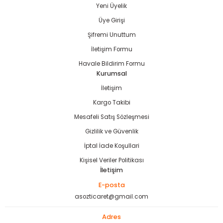
Yeni Üyelik
Gönder
Üye Girişi
Şifremi Unuttum
İletişim Formu
estere
Havale Bildirim Formu
Kurumsal
ası
İletişim
si
Kargo Takibi
Mesafeli Satış Sözleşmesi
esi
Gizlilik ve Güvenlik
İptal İade Koşullari
Kişisel Veriler Politikası
İletişim
E-posta
asozticaret@gmail.com
Adres