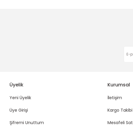
Ürün açıklamasında eksik bilgiler bulunuyor.
Ürün bilgilerinde hatalar bulunuyor.
Ürün fiyatı diğer sitelerden daha pahalı.
Bu ürüne benzer farklı alternatifler olmalı.
Üyelik
Kurumsal
Yeni Üyelik
İletişim
Üye Girişi
Kargo Takibi
Şifremi Unuttum
Mesafeli Sat