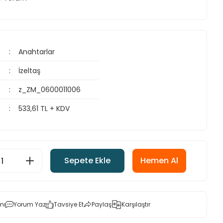
Anahtarlar
İzeltaş
z_ZM_0600011006
533,61 TL + KDV
Sepete Ekle
Hemen Al
mı
Yorum Yaz
Tavsiye Et
Paylaş
Karşılaştır