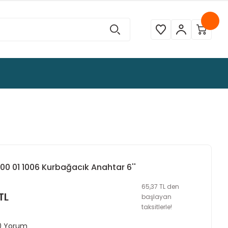
600 01 1006 Kurbağacık Anahtar 6''
65,37 TL den
TL
başlayan
taksitlerle!
 0 Yorum