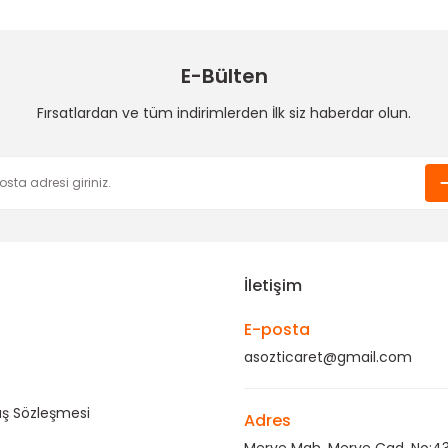
Deneyimini Paylaş
Yorum Yaz
Soru Sor
E-Bülten
Fırsatlardan ve tüm indirimlerden İlk siz haberdar olun.
Gönder
İletişim
E-posta
asozticaret@gmail.com
ış Sözleşmesi
Adres