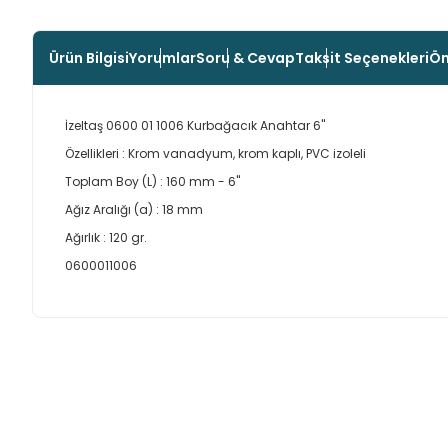
Ürün Bilgisi
Yorumlar
Soru & Cevap
Taksit Seçenekleri
Ön
İzeltaş 0600 01 1006 Kurbağacık Anahtar 6"
Özellikleri : Krom vanadyum, krom kaplı, PVC izoleli
Toplam Boy (L) : 160 mm - 6"
Ağız Aralığı (a) : 18 mm
Ağırlık : 120 gr.
0600011006
Bu ürünün fiyat bilgisi, resim, ürün açıklamalarında ve diğer
Görüş ve önerileriniz için teşekkür ederiz.
Ürün resmi kalitesiz, bozuk veya görüntülenemiyor.