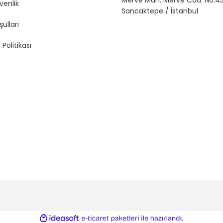
Merve Mah. Merve Cad. No:43
üvenlik
Sancaktepe / İstanbul
şullari
 Politikası
ile
ideasoft
e-