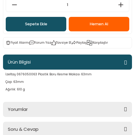
ama
p
ap
ap
 Hortumları
ı
m Ürünleri
Sepete Ekle
Hemen Al
lama
e
Makinaları
ı ve Çantaları
i
Fiyat Alarmı
Yorum Yaz
Tavsiye Et
Paylaş
Karşılaştır
e
llen Anahtarlar
Ürün Bilgisi
Makinesi
r
İzeltaş 0676050063 Plastik Boru Kesme Makası 63mm
sı
ma
Çap: 63mm
Ağırlık: 610 g
ma
Yorumlar
akinesi
si
Soru & Cevap
Bu ürüne ilk yorumu siz yapın!