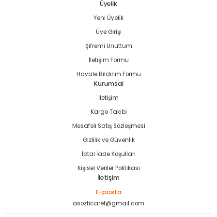
Üyelik
Yeni Üyelik
Gönder
Üye Girişi
Şifremi Unuttum
estere
İletişim Formu
Havale Bildirim Formu
ası
Kurumsal
İletişim
si
Kargo Takibi
esi
Mesafeli Satış Sözleşmesi
Gizlilik ve Güvenlik
İptal İade Koşullari
Kişisel Veriler Politikası
İletişim
E-posta
asozticaret@gmail.com