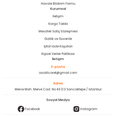
Havale Bildirim Formu
Kurumsal
İletişim
Kargo Takibi
estere
Mesafeli Satış Sözleşmesi
Gizlilik ve Güvenlik
ası
İptal İade Koşullari
si
Kişisel Veriler Politikası
İletişim
esi
E-posta
asozticaret@gmail.com
Adres
Merve Mah. Merve Cad. No:43 D:3 Sancaktepe / İstanbul
Sosyal Medya
Facebook
Instagram