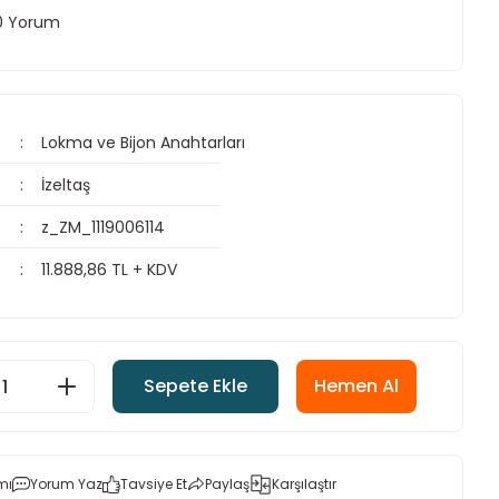
 0 Yorum
Lokma ve Bijon Anahtarları
İzeltaş
z_ZM_1119006114
11.888,86 TL + KDV
Sepete Ekle
Hemen Al
mı
Yorum Yaz
Tavsiye Et
Paylaş
Karşılaştır