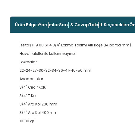
Ürün Bilgisi
Yorumlar
Soru & Cevap
Taksit Seçenekleri
Ön
İzeltaş 1119 00 6114 3/4" Lokma Takımı Altı Köşe (14 parça mm)
Havalı aletler ile kullanmayınız
Lokmalar
22-24-27-30-32-34-36-41-46-50 mm
Avadanlıklar
3/4" Cırcır Kolu
3/4" T Kol
3/4" Ara Kol 200 mm
3/4" Ara Kol 400 mm
10180 gr