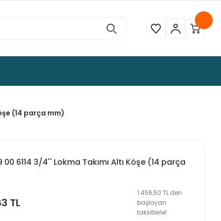
 Köşe (14 parça mm)
19 00 6114 3/4'' Lokma Takımı Altı Köşe (14 parça
1.456,50 TL den
63 TL
başlayan
taksitlerle!