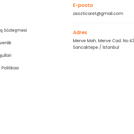
E-posta
asozticaret@gmail.com
ış Sözleşmesi
Adres
Merve Mah. Merve Cad. No:43
üvenlik
Sancaktepe / İstanbul
şullari
 Politikası