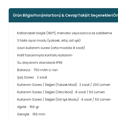
Ürün Bilgisi
Yorumlar
Soru & Cevap
Taksit Seçenekleri
Ön
Katlanabilir başlık (180°), mıknatıs veya kanca ile sabitleme
3 farklı ayar modu (yüksek, orta, üst ışık)
Uzun kullanım süresi (orta modda 8 saat)
Hafif tasarımıyla konforlu kullanım
Su dayanımı standardı IPX6
Batarya : 750 mAh Li-Ion
Şarj Süresi : 2 saat
Kullanım Süresi / Değeri (Yüksek Mod) : 2 saat / 200 Lümen
Kullanım Süresi / Değeri (Orta Mod) : 8 saat / 50 Lümen
Kullanım Süresi / Değeri (Üst Işık Modu) : 4 saat / 50 Lümen
Ağırlık : 155 gr
Genişlik : 155 mm