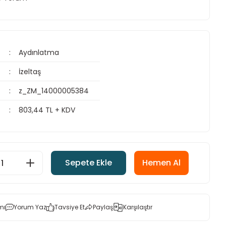
Aydınlatma
İzeltaş
z_ZM_14000005384
803,44 TL + KDV
Sepete Ekle
Hemen Al
mı
Yorum Yaz
Tavsiye Et
Paylaş
Karşılaştır