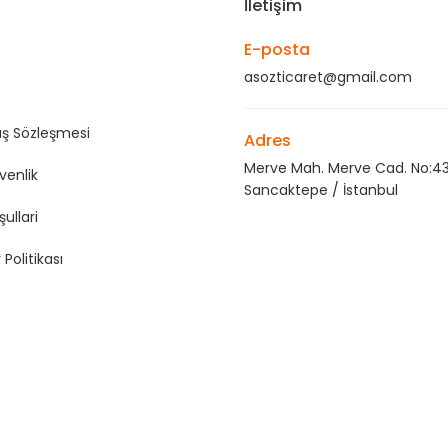
İletişim
E-posta
asozticaret@gmail.com
ış Sözleşmesi
Adres
Merve Mah. Merve Cad. No:43
üvenlik
Sancaktepe / İstanbul
şullari
 Politikası