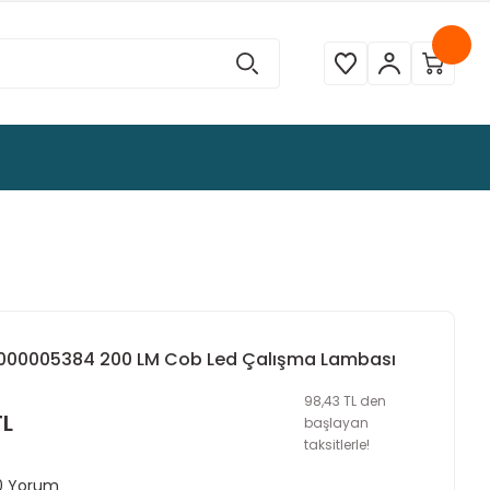
14000005384 200 LM Cob Led Çalışma Lambası
98,43 TL den
TL
başlayan
taksitlerle!
 0 Yorum