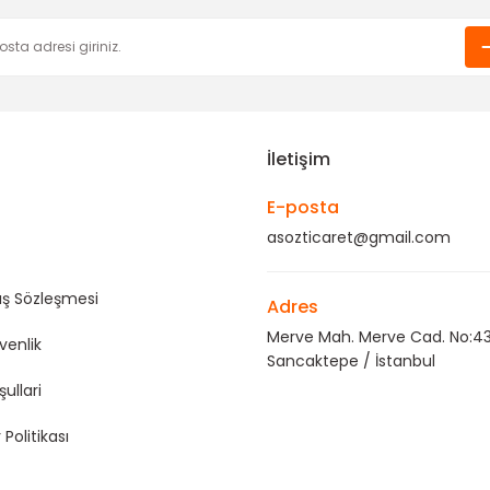
Gönder
İletişim
E-posta
asozticaret@gmail.com
ış Sözleşmesi
Adres
Merve Mah. Merve Cad. No:43
üvenlik
Sancaktepe / İstanbul
şullari
 Politikası