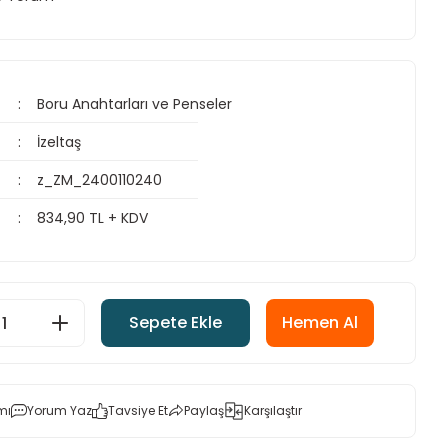
Boru Anahtarları ve Penseler
İzeltaş
z_ZM_2400110240
834,90 TL + KDV
Sepete Ekle
Hemen Al
mı
Yorum Yaz
Tavsiye Et
Paylaş
Karşılaştır