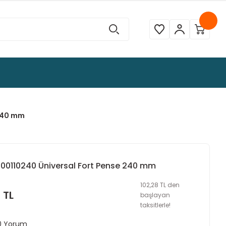
 240 mm
400110240 Üniversal Fort Pense 240 mm
102,28 TL den
 TL
başlayan
taksitlerle!
 0 Yorum