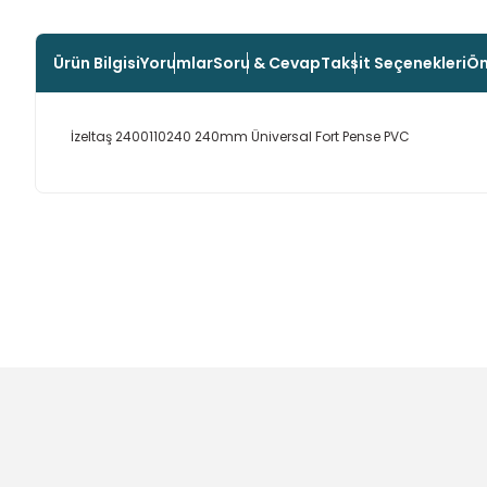
Ürün Bilgisi
Yorumlar
Soru & Cevap
Taksit Seçenekleri
Ön
İzeltaş 2400110240 240mm Üniversal Fort Pense PVC
Bu ürünün fiyat bilgisi, resim, ürün açıklamalarında ve diğer
Görüş ve önerileriniz için teşekkür ederiz.
Ürün resmi kalitesiz, bozuk veya görüntülenemiyor.
Ürün açıklamasında eksik bilgiler bulunuyor.
Ürün bilgilerinde hatalar bulunuyor.
Ürün fiyatı diğer sitelerden daha pahalı.
Bu ürüne benzer farklı alternatifler olmalı.