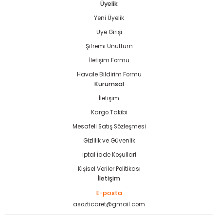
Üyelik
Yeni Üyelik
Gönder
Üye Girişi
Şifremi Unuttum
estere
İletişim Formu
Havale Bildirim Formu
ası
Kurumsal
İletişim
si
Kargo Takibi
esi
Mesafeli Satış Sözleşmesi
Gizlilik ve Güvenlik
İptal İade Koşullari
Kişisel Veriler Politikası
İletişim
E-posta
asozticaret@gmail.com