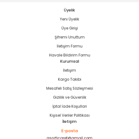
Üyelik
Yeni Üyelik
Gönder
Üye Girişi
estere
Şifremi Unuttum
İletişim Formu
ası
Havale Bildirim Formu
Kurumsal
si
İletişim
esi
Kargo Takibi
Mesafeli Satış Sözleşmesi
Gizlilik ve Güvenlik
İptal İade Koşullari
Kişisel Veriler Politikası
İletişim
E-posta
asozticaret@gmail.com