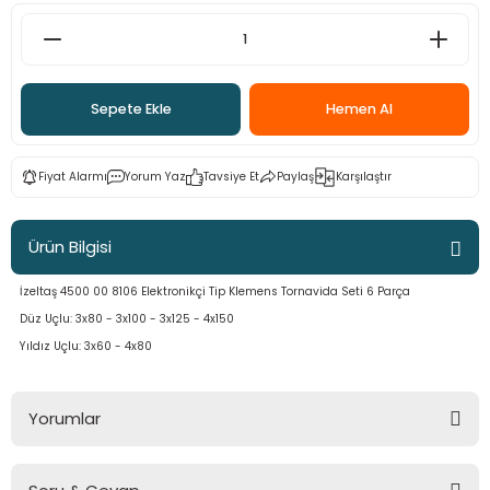
ama
p
ap
ap
 Hortumları
ı
m Ürünleri
Sepete Ekle
Hemen Al
lama
e
Makinaları
ı ve Çantaları
i
Fiyat Alarmı
Yorum Yaz
Tavsiye Et
Paylaş
Karşılaştır
e
llen Anahtarlar
Makinesi
r
Ürün Bilgisi
İzeltaş 4500 00 8106 Elektronikçi Tip Klemens Tornavida Seti 6 Parça
sı
ma
Düz Uçlu: 3x80 - 3x100 - 3x125 - 4x150
ma
Yıldız Uçlu: 3x60 - 4x80
akinesi
Yorumlar
si