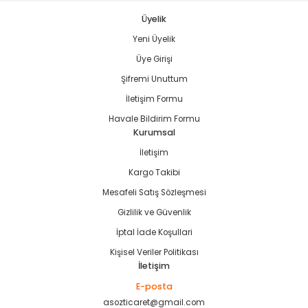
Üyelik
Yeni Üyelik
Gönder
Üye Girişi
estere
Şifremi Unuttum
İletişim Formu
ası
Havale Bildirim Formu
Kurumsal
si
İletişim
Kargo Takibi
esi
Mesafeli Satış Sözleşmesi
Gizlilik ve Güvenlik
İptal İade Koşullari
Kişisel Veriler Politikası
İletişim
E-posta
asozticaret@gmail.com