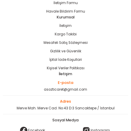
İletişim Formu
Havale Bildirim Formu
Kurumsal
İletişim
estere
Kargo Takibi
Mesafeli Satış Sözleşmesi
ası
Gizlilik ve Güvenlik
İptal İade Koşullari
si
Kişisel Veriler Politikası
İletişim
esi
E-posta
asozticaret@gmail.com
Adres
Merve Mah. Merve Cad. No:43 D:3 Sancaktepe / İstanbul
Sosyal Medya
Facebook
Instagram