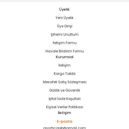
Üyelik
Yeni Üyelik
Gönder
Üye Girişi
estere
Şifremi Unuttum
İletişim Formu
ası
Havale Bildirim Formu
Kurumsal
si
İletişim
esi
Kargo Takibi
Mesafeli Satış Sözleşmesi
Gizlilik ve Güvenlik
İptal İade Koşullari
Kişisel Veriler Politikası
İletişim
E-posta
asozticaret@gmail.com