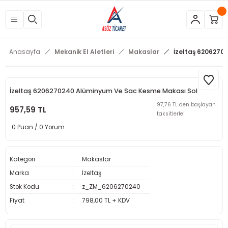
Geri Dön
Geri Dön
Geri Dön
Geri Dön
Geri Dön
Geri Dön
Geri Dön
Geri Dön
Geri Dön
Geri Dön
Geri Dön
Geri Dön
tleri
eri
neleri
 Aletleri
rleri
etleri
kipmanları
mlar
rünler
Aletleri
zları
arları
Anasayfa
Mekanik El Aletleri
Makaslar
İzeltaş 6206270
azları
ar
ineleri
at
sı
Budama Makineleri
ama
kinaları
arı
İzeltaş 6206270240 Alüminyum Ve Sac Kesme Makası Sol
97,76 TL den başlayan
957,59 TL
taksitlerle!
mpaları
nesi
 Çakma Makinaları
rı ve Penseler
hazları
0 Puan / 0 Yorum
içme Makineleri
a Makinesi
cası
ri
Kategori
Makaslar
 Çakma Makinesi
a ve Üfleme Makineleri
a
sı
i
i
vertörler
Marka
İzeltaş
Stok Kodu
z_ZM_6206270240
Kesme Makineleri
 Çakma Makinesi
sı
içler
mizlik Ürünleri
Fiyat
798,00 TL + KDV
p
bancaları
arı
 Anahtarları
rı