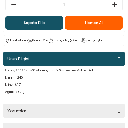
ama
p
ap
ap
 Hortumları
ı
m Ürünleri
Sepete Ekle
Hemen Al
lama
e
Makinaları
ı ve Çantaları
i
Fiyat Alarmı
Yorum Yaz
Tavsiye Et
Paylaş
Karşılaştır
e
llen Anahtarlar
Ürün Bilgisi
Makinesi
r
İzeltaş 6206270240 Alüminyum Ve Sac Kesme Makası Sol
sı
ma
L(mm): 240
L(inch): 10"
ma
Ağırlık: 380 g
akinesi
Yorumlar
si