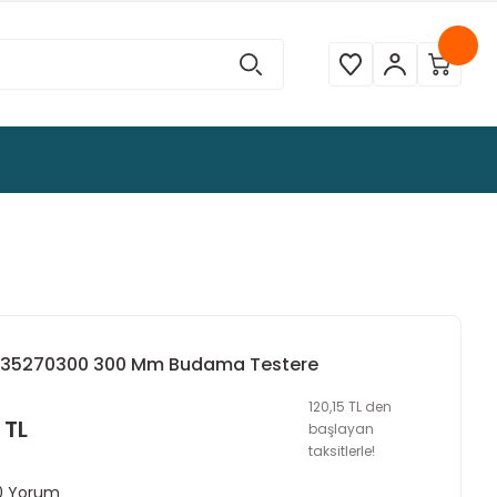
6735270300 300 Mm Budama Testere
120,15 TL den
 TL
başlayan
taksitlerle!
 0 Yorum