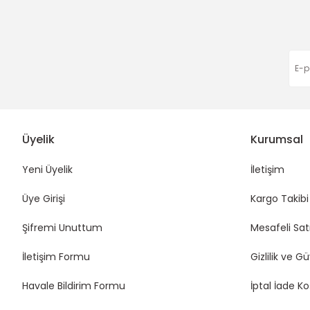
Bu ürüne benzer farklı alternatifler olmalı.
Üyelik
Kurumsal
Yeni Üyelik
İletişim
Üye Girişi
Kargo Takibi
Şifremi Unuttum
Mesafeli Sat
İletişim Formu
Gizlilik ve G
Havale Bildirim Formu
İptal İade Ko