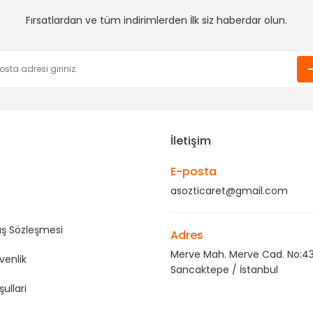
Fırsatlardan ve tüm indirimlerden İlk siz haberdar olun.
Gönder
İletişim
E-posta
asozticaret@gmail.com
ış Sözleşmesi
Adres
Merve Mah. Merve Cad. No:43
üvenlik
Sancaktepe / İstanbul
şullari