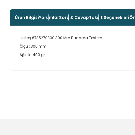
Ürün Bilgisi
Yorumlar
Soru & Cevap
Taksit Seçenekleri
Ön
İzeltaş 6735270300 300 Mm Budama Testere
Ölçü : 300 mm
Ağırlık : 400 gr
Bu ürünün fiyat bilgisi, resim, ürün açıklamalarında ve diğer
Görüş ve önerileriniz için teşekkür ederiz.
Ürün resmi kalitesiz, bozuk veya görüntülenemiyor.
Ürün açıklamasında eksik bilgiler bulunuyor.
Ürün bilgilerinde hatalar bulunuyor.
Ürün fiyatı diğer sitelerden daha pahalı.