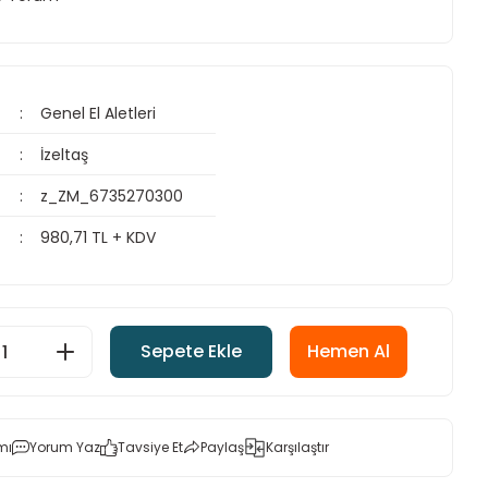
Genel El Aletleri
İzeltaş
z_ZM_6735270300
980,71 TL + KDV
Sepete Ekle
Hemen Al
mı
Yorum Yaz
Tavsiye Et
Paylaş
Karşılaştır