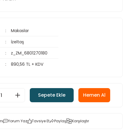
Makaslar
İzeltaş
z_ZM_6801270180
890,56 TL + KDV
Sepete Ekle
Hemen Al
mı
Yorum Yaz
Tavsiye Et
Paylaş
Karşılaştır