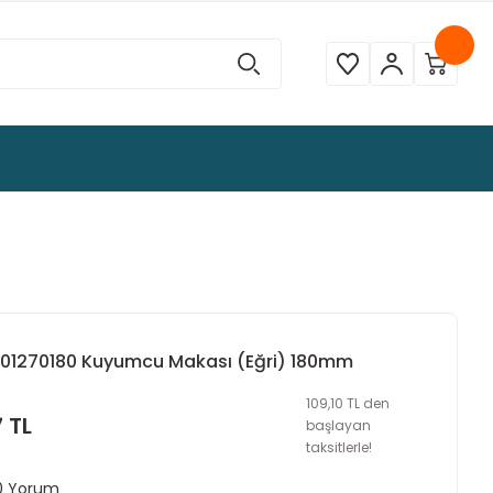
6801270180 Kuyumcu Makası (Eğri) 180mm
109,10 TL den
7 TL
başlayan
taksitlerle!
 0 Yorum