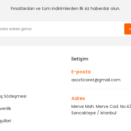
Fırsatlardan ve tüm indirimlerden İlk siz haberdar olun.
Gönder
İletişim
E-posta
asozticaret@gmail.com
ış Sözleşmesi
Adres
Merve Mah. Merve Cad. No:43
üvenlik
Sancaktepe / İstanbul
şullari