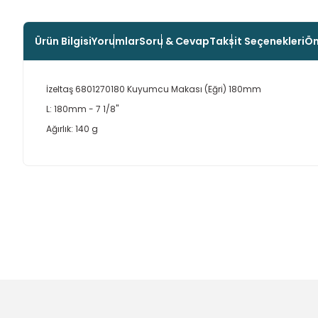
Ürün Bilgisi
Yorumlar
Soru & Cevap
Taksit Seçenekleri
Ön
İzeltaş 6801270180 Kuyumcu Makası (Eğri) 180mm
L: 180mm - 7 1/8"
Ağırlık: 140 g
Bu ürünün fiyat bilgisi, resim, ürün açıklamalarında ve diğer
Görüş ve önerileriniz için teşekkür ederiz.
Ürün resmi kalitesiz, bozuk veya görüntülenemiyor.
Ürün açıklamasında eksik bilgiler bulunuyor.
Ürün bilgilerinde hatalar bulunuyor.
Ürün fiyatı diğer sitelerden daha pahalı.