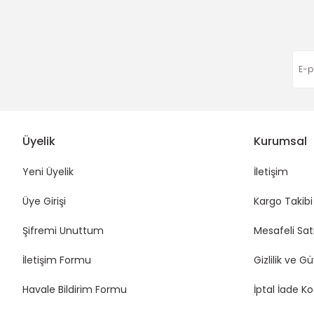
Bu ürüne benzer farklı alternatifler olmalı.
Üyelik
Kurumsal
Yeni Üyelik
İletişim
Üye Girişi
Kargo Takibi
Şifremi Unuttum
Mesafeli Sat
İletişim Formu
Gizlilik ve G
Havale Bildirim Formu
İptal İade Ko