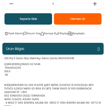
ama
p
ap
ap
 Hortumları
ı
m Ürünleri
Sepete Ekle
Hemen Al
lama
e
Makinaları
ı ve Çantaları
i
Fiyat Alarmı
Yorum Yaz
Tavsiye Et
Paylaş
Karşılaştır
e
llen Anahtarlar
Ürün Bilgisi
Makinesi
r
İZELTAŞ 5 Gözlü Dolu Elektrikçi Takım Çanta 8420005046
sı
ma
İÇERİK:KODÖLÇÜ8420 00 5046
190x420x200
DOLU
ma
46
KODİÇERİK05881 50 005 PLASTİK ŞERİT METRE, 5m14782 19 6120İZOLELİ BİTS
akinesi
TUTUCU 6,3X120 14800 00 8106 6'LI BİTS TAKIM 10600 01 1010 KURBAĞACIK
ANAHTAR 10" 1 4101
DÜZ SÜNGÜSÜ İZOLELİ TORNAVİDA
si
4x100-5,5x125-4,5x80-6x100
4 4550 17 0135 KONTROL KALEMİ 135 14550 17 0190 KONTRO KALEMİ 190 14772 19