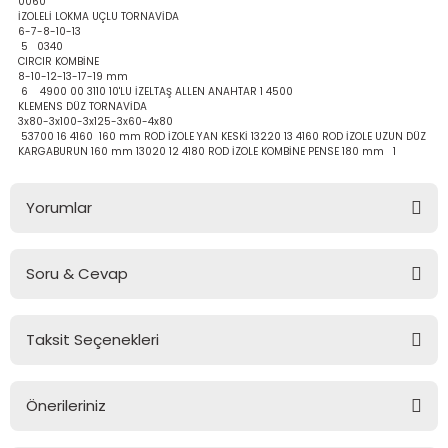
0060
bancası
si
İZOLELİ LOKMA UÇLU TORNAVİDA
6-7-8-10-13
5 0340
CIRCIR KOMBİNE
ası
8-10-12-13-17-19 mm
6 4900 00 3110 10'LU İZELTAŞ ALLEN ANAHTAR 1 4500
KLEMENS DÜZ TORNAVİDA
ve Sökme Makinesi
3x80-3x100-3x125-3x60-4x80
53700 16 4160 160 mm ROD İZOLE YAN KESKİ 13220 13 4160 ROD İZOLE UZUN DÜZ
KARGABURUN 160 mm 13020 12 4180 ROD İZOLE KOMBİNE PENSE 180 mm 1
Yorumlar
estere
aplar
eleri
Soru & Cevap
Bu ürüne ilk yorumu siz yapın!
si
Taksit Seçenekleri
Yorum Yaz
Ürün hakkında henüz soru sorulmamış.
akineleri
Önerileriniz
bancası
Soru Sor