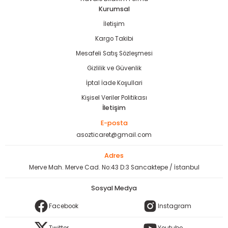
Kurumsal
İletişim
Kargo Takibi
Mesafeli Satış Sözleşmesi
Gizlilik ve Güvenlik
İptal İade Koşullari
Kişisel Veriler Politikası
İletişim
E-posta
asozticaret@gmail.com
Adres
Merve Mah. Merve Cad. No:43 D:3 Sancaktepe / İstanbul
Sosyal Medya
Facebook
Instagram
Twitter
Youtube