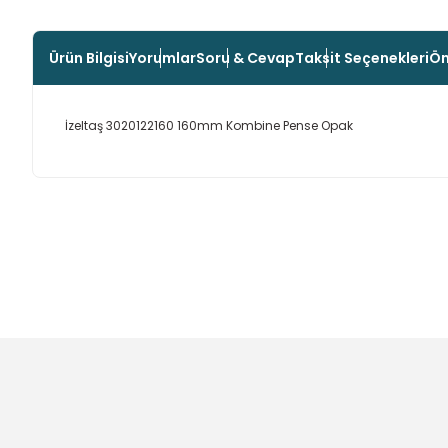
Ürün Bilgisi
Yorumlar
Soru & Cevap
Taksit Seçenekleri
Ön
İzeltaş 3020122160 160mm Kombine Pense Opak
Bu ürünün fiyat bilgisi, resim, ürün açıklamalarında ve diğer
Görüş ve önerileriniz için teşekkür ederiz.
Ürün resmi kalitesiz, bozuk veya görüntülenemiyor.
Ürün açıklamasında eksik bilgiler bulunuyor.
Ürün bilgilerinde hatalar bulunuyor.
Ürün fiyatı diğer sitelerden daha pahalı.
Bu ürüne benzer farklı alternatifler olmalı.