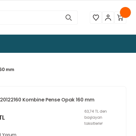
160 mm
3020122160 Kombine Pense Opak 160 mm
63,74 TL den
TL
başlayan
taksitlerle!
 0 Yorum