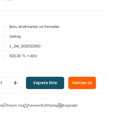
Boru Anahtarları ve Penseler
İzeltaş
z_ZM_3020122160
520,30 TL + KDV
Sepete Ekle
Hemen Al
mı
Yorum Yaz
Tavsiye Et
Paylaş
Karşılaştır