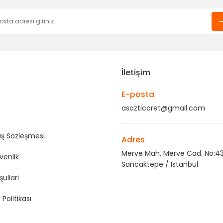
Gönder
İletişim
E-posta
asozticaret@gmail.com
ış Sözleşmesi
Adres
Merve Mah. Merve Cad. No:43
üvenlik
Sancaktepe / İstanbul
şullari
 Politikası