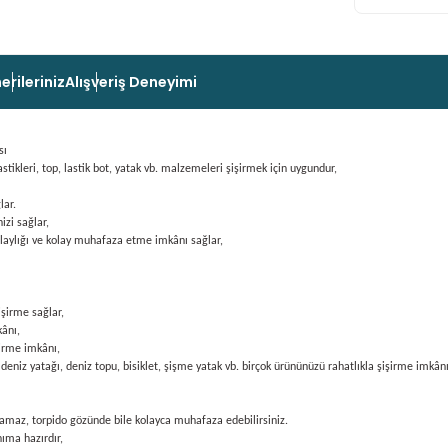
erileriniz
Alışveriş Deneyimi
sı
stikleri, top, lastik bot, yatak vb. malzemeleri şişirmek için uygundur,
lar.
zi sağlar,
olaylığı ve kolay muhafaza etme imkânı sağlar,
işirme sağlar,
kânı,
şirme imkânı,
 deniz yatağı, deniz topu, bisiklet, şişme yatak vb. birçok ürününüzü rahatlıkla şişirme imkânı
lamaz, torpido gözünde bile kolayca muhafaza edebilirsiniz.
nıma hazırdır,