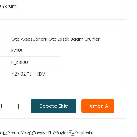
 0 Yorum
Oto Aksesuarları>Oto Lastik Bakım Ürünleri
KOBB
F_KB100
427,92 TL + KDV
Sepete Ekle
Hemen Al
mı
Yorum Yaz
Tavsiye Et
Paylaş
Karşılaştır