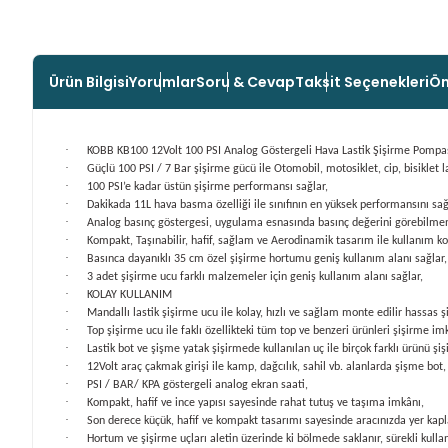
Ürün Bilgisi
Yorumlar
Soru & Cevap
Taksit Seçenekleri
Ön
·
KOBB KB100 12Volt 100 PSI Analog Göstergeli Hava Lastik Şişirme Pompa
·
Güçlü 100 PSI / 7 Bar şişirme gücü ile Otomobil, motosiklet, cip, bisiklet la
·
100 PSI’e kadar üstün şişirme performansı sağlar,
·
Dakikada 11L hava basma özelliği ile sınıfının en yüksek performansını sağ
·
Analog basınç göstergesi, uygulama esnasında basınç değerini görebilmeni
·
Kompakt, Taşınabilir, hafif, sağlam ve Aerodinamik tasarım ile kullanım k
·
Basınca dayanıklı 35 cm özel şişirme hortumu geniş kullanım alanı sağlar,
·
3 adet şişirme ucu farklı malzemeler için geniş kullanım alanı sağlar,
·
KOLAY KULLANIM
·
Mandallı lastik şişirme ucu ile kolay, hızlı ve sağlam monte edilir hassas ş
·
Top şişirme ucu ile faklı özellikteki tüm top ve benzeri ürünleri şişirme im
·
Lastik bot ve şişme yatak şişirmede kullanılan uç ile birçok farklı ürünü şi
·
12Volt araç çakmak girişi ile kamp, dağcılık, sahil vb. alanlarda şişme bot,
·
PSI / BAR/ KPA göstergeli analog ekran saati,
·
Kompakt, hafif ve ince yapısı sayesinde rahat tutuş ve taşıma imkânı,
·
Son derece küçük, hafif ve kompakt tasarımı sayesinde aracınızda yer kap
·
Hortum ve şişirme uçları aletin üzerinde ki bölmede saklanır, sürekli kulla