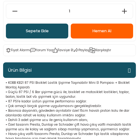
ama
p
ap
ap
 Hortumları
ı
m Ürünleri
Sepete Ekle
Hemen Al
lama
e
Makinaları
ı ve Çantaları
i
Fiyat Alarmı
Yorum Yaz
Tavsiye Et
Paylaş
Karşılaştır
e
llen Anahtarlar
Makinesi
r
Ürün Bilgisi
• KOBB KB21 87 PSI Bisiklet Lastik Şişirme Taşınabilir Mini El Pompası + Bisiklet
sı
ma
Montaj Aparatı
• Güçlü 87 PSI / 6 Bar şişirme gücü ile, bisiklet ve motosiklet lastikleri, toplar,
balon, lastik bot vb. şişirmek için uygundur.
ma
• 87 PSI’e kadar üstün şişirme performansı sağlar.
• Çok amaçlı birçok şişirme uygulamasını gerçekleştirebilir.
• Basınca dayanıklı, gövdeden ayrılabilir özel 15cm havalı piston kolu ile dar
akinesi
alanlarda rahat ve kolay kullanım imkânı sağlar.
• Dahili 3 adet şişirme ucu ile geniş kullanım alanı,
• Özel tasarım Presta, Dunlop ve Schrader çift hava çıkış valfli mandallı lastik
si
şişirme ucu ile kolay ve sağlam sibop montajı yapmanızı, şişirmenizi sağlar.
• Hava çıkış valfli tasarımı Presta, Dunlop ve Schrader tipi lastik siboplarına
hava basılması için özel olarak tasarlanmıştır.