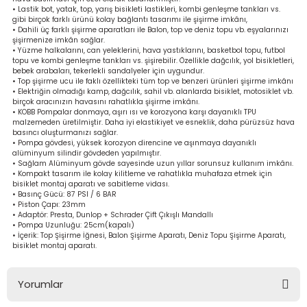
• Lastik bot, yatak, top, yarış bisikleti lastikleri, kombi genleşme tankları vs.
bancası
si
gibi birçok farklı ürünü kolay bağlantı tasarımı ile şişirme imkânı,
• Dahili üç farklı şişirme aparatları ile Balon, top ve deniz topu vb. eşyalarınızı
şişirmenize imkân sağlar.
ası
• Yüzme halkalarını, can yeleklerini, hava yastıklarını, basketbol topu, futbol
topu ve kombi genleşme tankları vs. şişirebilir. Özellikle dağcılık, yol bisikletleri,
bebek arabaları, tekerlekli sandalyeler için uygundur.
ve Sökme Makinesi
• Top şişirme ucu ile faklı özellikteki tüm top ve benzeri ürünleri şişirme imkânı
• Elektriğin olmadığı kamp, dağcılık, sahil vb. alanlarda bisiklet, motosiklet vb.
birçok aracınızın havasını rahatlıkla şişirme imkânı.
• KOBB Pompalar donmaya, aşırı ısı ve korozyona karşı dayanıklı TPU
malzemeden üretilmiştir. Daha iyi elastikiyet ve esneklik, daha pürüzsüz hava
basıncı oluşturmanızı sağlar.
• Pompa gövdesi, yüksek korozyon direncine ve aşınmaya dayanıklı
estere
aplar
alüminyum silindir gövdeden yapılmıştır.
• Sağlam Alüminyum gövde sayesinde uzun yıllar sorunsuz kullanım imkânı.
• Kompakt tasarım ile kolay kilitleme ve rahatlıkla muhafaza etmek için
eleri
bisiklet montaj aparatı ve sabitleme vidası.
• Basınç Gücü: 87 PSI / 6 BAR
• Piston Çapı: 23mm
si
• Adaptör: Presta, Dunlop + Schrader Çift Çıkışlı Mandallı
• Pompa Uzunluğu: 25cm(kapalı)
• İçerik: Top Şişirme İğnesi, Balon Şişirme Aparatı, Deniz Topu Şişirme Aparatı,
akineleri
bisiklet montaj aparatı.
bancası
Yorumlar