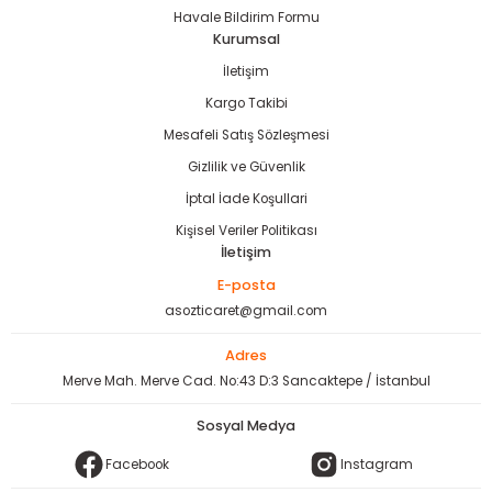
Havale Bildirim Formu
Kurumsal
İletişim
Kargo Takibi
Mesafeli Satış Sözleşmesi
Gizlilik ve Güvenlik
İptal İade Koşullari
Kişisel Veriler Politikası
İletişim
E-posta
asozticaret@gmail.com
Adres
Merve Mah. Merve Cad. No:43 D:3 Sancaktepe / İstanbul
Sosyal Medya
Facebook
Instagram