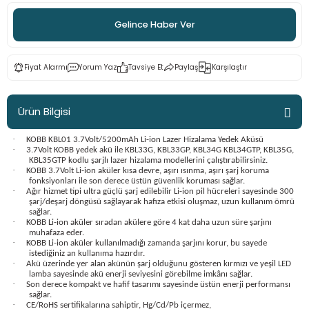
ama
p
Gelince Haber Ver
ap
ap
 Hortumları
ı
m Ürünleri
Fiyat Alarmı
Yorum Yaz
Tavsiye Et
Paylaş
Karşılaştır
lama
e
Makinaları
ı ve Çantaları
i
Ürün Bilgisi
e
llen Anahtarlar
·
KOBB KBL01 3.7Volt/5200mAh Li-ion Lazer Hizalama Yedek Aküsü
·
Makinesi
r
3.7Volt KOBB yedek akü ile KBL33G, KBL33GP, KBL34G KBL34GTP, KBL35G,
KBL35GTP kodlu şarjlı lazer hizalama modellerini çalıştırabilirsiniz.
·
KOBB 3.7Volt Li-ion aküler kısa devre, aşırı ısınma, aşırı şarj koruma
fonksiyonları ile son derece üstün güvenlik koruması sağlar.
sı
ma
·
Ağır hizmet tipi ultra güçlü şarj edilebilir Li-ion pil hücreleri sayesinde 300
şarj/deşarj döngüsü sağlayarak hafıza etkisi oluşmaz, uzun kullanım ömrü
sağlar.
ma
·
KOBB Li-ion aküler sıradan akülere göre 4 kat daha uzun süre şarjını
muhafaza eder.
·
KOBB Li-ion aküler kullanılmadığı zamanda şarjını korur, bu sayede
akinesi
istediğiniz an kullanıma hazırdır.
·
Akü üzerinde yer alan akünün şarj olduğunu gösteren kırmızı ve yeşil LED
lamba sayesinde akü enerji seviyesini görebilme imkânı sağlar.
·
Son derece kompakt ve hafif tasarımı sayesinde üstün enerji performansı
si
sağlar.
·
CE/RoHS sertifikalarına sahiptir, Hg/Cd/Pb içermez,