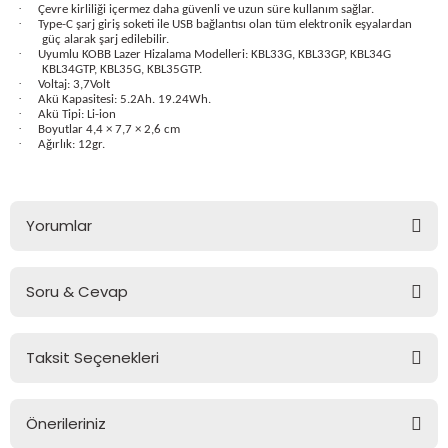
·
Çevre kirliliği içermez daha güvenli ve uzun süre kullanım sağlar.
bancası
si
·
Type-C şarj giriş soketi ile USB bağlantısı olan tüm elektronik eşyalardan
güç alarak şarj edilebilir.
·
Uyumlu KOBB Lazer Hizalama Modelleri: KBL33G, KBL33GP, KBL34G
ası
KBL34GTP, KBL35G, KBL35GTP.
·
Voltaj: 3,7Volt
·
Akü Kapasitesi: 5.2Ah. 19.24Wh.
ve Sökme Makinesi
·
Akü Tipi: Li-ion
·
Boyutlar 4,4 × 7,7 × 2,6 cm
·
Ağırlık: 12gr.
estere
aplar
Yorumlar
eleri
Soru & Cevap
Bu ürüne ilk yorumu siz yapın!
si
Taksit Seçenekleri
akineleri
Yorum Yaz
Ürün hakkında henüz soru sorulmamış.
bancası
Önerileriniz
Soru Sor