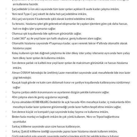
bancası
si
an kullanıma hazırdır.
·
Şarj edilebilir Li-İon akü sayesinde tüm lazer ışınları açıkken 8 saate kadar çalışma imkânı,
·
Yeni nesil Type-C şarj soketi ile daha hızlı şarj edebilme imkânı,
·
ası
Akü şarj seviyesini 4 kademede ışıklı olarak kontrol edebilme imkânı.
·
Su terazisi, hizalama ipleri gibi geleneksel ekipmanlar ile yapılan işlemlere göre çok daha hassas,
hızlı ve doğru işler yapmanızı sağlar.
·
Olumsuz ışık koşullarında bile optimum görünürlük sağlar,
ve Sökme Makinesi
·
3 adet 360⁰ açı ile yeşil lazer ışın hattı oluşturur, geniş kullanım alanı sağlar,
·
Otomatik hizalama sayesinde 4°sapmaya kadar, uyarı vererek tekrar 4°altında otomatik olarak
hizalama yapar.
·
Kolay kullanım için tek düğmeli çalıştırma ile ister dikey ister yatay isterseniz aynı anda hem yatay
hem dikey lazer ışınları ile kullanma imkânı.
·
Son derece parlak ve kaliteli ince yeşil lazer ışınları ile maksimum görünürlük ve hassas hizalama
estere
aplar
imkânı,
·
Alman OSRAM teknolojisi ile üretilmiş Lazer mercekleri sayesinde uzak mesafelerde bile ince lazer
çizgi teknolojisi.
eleri
·
Kauçuk kaplı gövde ve kalın cam distomatı korur ve şantiye koşullarında kalibrasyonu sürdürmeyi
sağlar
·
Taşıma çantası aletin korunmasını ve ayarlarının düzgün şekilde kalmasını sağlar.
si
·
40m çalışma alanı ile geniş uygulama seçeneği,
·
Ayrıca alınabilen KOBB KBL6RG Dedektör ile açık havada 40m mesafeye kadar, iç mekanlarda 60m
mesafeye kadar lazer ışınlarının görünmediği yerde lazer hattını tespit etme imkânı sağlar,
akineleri
·
Son derece küçük ve kompakt yapı sayesinde kolay taşıma ve kullanma imkânı,
·
Birden fazla montaj ve bağlantı imkânı ile çok yönlü kullanım, Nivo ve Tripod bağlantısına
uyumludur.
bancası
·
Sarkaç kilitleme sayesinde uzun süre hassas kalibrasyon,
·
Sarkaç (Şakül) kilitleme özelliği sayesinde çapraz lazer hizalama olarak kullanım imkânı,
·
Güçlü mıknatıslı askı aparatı sayesinde metal yüzeylere güçlü bir şekilde kolayca tutunur.