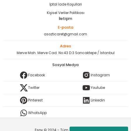
İptal İade Koşullari
Kişisel Veriler Politikası
İletişim
E-posta
asozticaret@gmail.com
Adres
Merve Mah. Merve Cad. No:43 D:3 Sancaktepe / İstanbul
Sosyal Medya
Facebook
Instagram
Twitter
Youtube
Pinterest
Linkedin
WhatsApp
Espy © 2024 - Tüm Hakları Saklıdır.