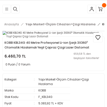
Geri Dön
Geri Dön
Geri Dön
Geri Dön
Geri Dön
Geri Dön
Geri Dön
Geri Dön
Geri Dön
Geri Dön
Geri Dön
Geri Dön
tleri
eri
neleri
 Aletleri
rleri
etleri
kipmanları
mlar
rünler
Aletleri
zları
arları
Anasayfa
Yapı Market>Ölçüm Cihazları>Çizgi Hizalama
KOB
azları
ar
ineleri
at
sı
Budama Makineleri
ama
kinaları
arı
KOBB KBL34G 40 Metre Profesyonel Li-ion Şarjlı 3X360⁰
Otomatik Hizalamalı Yeşil Çapraz Çizgi Lazer Distomat
mpaları
nesi
 Çakma Makinaları
rı ve Penseler
hazları
659,58 TL den
6.460,70 TL
başlayan taksitlerle!
0 Puan / 0 Yorum
içme Makineleri
a Makinesi
cası
ri
 Çakma Makinesi
a ve Üfleme Makineleri
a
sı
i
i
vertörler
Kategori
Yapı Market>Ölçüm Cihazları>Çizgi
Hizalama
Kesme Makineleri
 Çakma Makinesi
sı
içler
mizlik Ürünleri
Marka
KOBB
Stok Kodu
F_KBL34G
p
bancaları
arı
 Anahtarları
rı
Fiyat
5.383,92 TL + KDV