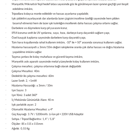
·
Manyetik/Mıknatıslı Yeşil hedef latası sayesinde göz ile görülmeyen lazer ışınının geçtiği yeri tespit
edebilme imkânı,
·
Tripodlara kolayca monte edilebilir ve hassas ayarlama yapılabilir,
·
Işık şiddetini ayarlayarak dar alanlarda lazer çizgisini inceltme özelliği sayesinde hem pilden
tasarruf etmenizi hem de lazer ışık kalınlığını incelterek daha hassas çalışma ortamı sağlar,
·
Darbelere ve düşmelere karşı pil yuvasını korur,
estere
·
IP54 koruma sınıfı ile UV ışınlarına, suya, toza, darbeye karşı dayanıklı sağlam yapı,
·
Özel kauçuk kaplama sayesinde darbelere karşı dayanıklı yapı,
·
Tüm hava koşullarında rahat kullanım imkânı, -10⁰ ile + 50⁰ arasında sorunsuz kullanım sağlar,
ası
·
Hizalama hassasiyeti ± 3mm/10m değeri rakiplerine oranla çok daha hassas ve doğru hizalama
yapabilme imkânı sağlar.
·
Taşıma çantası ile kolay muhafaza ve güvenli taşıma imkânı,
si
·
Manyetik askı aparatı sayesinde metal yüzeylerde kolay kullanım imkânı,
·
Çalışma mesafesi, çalışma ortamına bağlı olarak değişebilir.
·
Çalışma Mesafesi: 40m
esi
·
Dedektör ile çalışma mesafesi: 60m
·
Lazer Sınıfı: 2, <1mW
·
Hizalama Hassaslığı: ± 3mm / 10m
·
Işın Sayısı: 3
·
Işın Yönü: 3 adet 360°
·
İç Mekânda Görünürlük Alanı: 40 m
·
Işık parlaklık ayarı: 2
·
Otomatik Hizalama Mesafesi: ± 4°
·
Güç Kaynağı: 3.7V / 5200mAh. Li-İon pil + 220V USB Adaptör
·
Sehpa / Tripod Bağlantısı: 1,4” / 5,8”
·
Ölçüler: 85 x 115 x 115mm
·
Ağırlık: 0,55 Kg