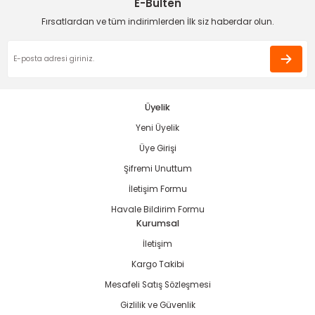
E-Bülten
Deneyimini Paylaş
Ürün bilgilerinde hatalar bulunuyor.
Fırsatlardan ve tüm indirimlerden İlk siz haberdar olun.
Ürün fiyatı diğer sitelerden daha pahalı.
Bu ürüne benzer farklı alternatifler olmalı.
Üyelik
Yeni Üyelik
Gönder
Üye Girişi
Şifremi Unuttum
İletişim Formu
Havale Bildirim Formu
Kurumsal
İletişim
Kargo Takibi
Mesafeli Satış Sözleşmesi
Gizlilik ve Güvenlik