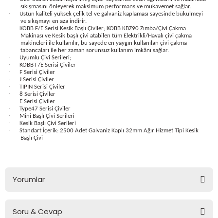
sıkışmasını önleyerek maksimum performans ve mukavemet sağlar.
bancası
si
·
Üstün kaliteli yüksek çelik tel ve galvaniz kaplaması sayesinde bükülmeyi
ve sıkışmayı en aza indirir.
·
KOBB F/E Serisi Kesik Başlı Çiviler; KOBB KBZ90 Zımba/Çivi Çakma
ası
Makinası ve Kesik başlı çivi atabilen tüm Elektrikli/Havalı çivi çakma
makineleri ile kullanılır, bu sayede en yaygın kullanılan çivi çakma
tabancaları ile her zaman sorunsuz kullanım imkânı sağlar.
ve Sökme Makinesi
·
Uyumlu Çivi Serileri;
·
KOBB F/E Serisi Çiviler
·
F Serisi Çiviler
·
J Serisi Çiviler
·
TIPIN Serisi Çiviler
·
8 Serisi Çiviler
·
E Serisi Çiviler
estere
aplar
·
Type47 Serisi Çiviler
·
Mini Başlı Çivi Serileri
·
Kesik Başlı Çivi Serileri
eleri
·
Standart İçerik: 2500 Adet Galvaniz Kaplı 32mm Ağır Hizmet Tipi Kesik
Başlı Çivi
si
akineleri
Yorumlar
bancası
Soru & Cevap
Bu ürüne ilk yorumu siz yapın!