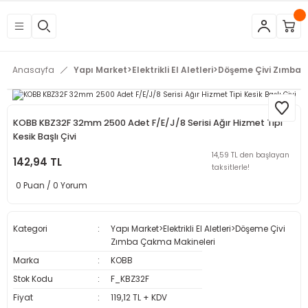
Geri Dön
Geri Dön
Geri Dön
Geri Dön
Geri Dön
Geri Dön
Geri Dön
Geri Dön
Geri Dön
Geri Dön
Geri Dön
Geri Dön
tleri
eri
neleri
 Aletleri
rleri
etleri
kipmanları
mlar
rünler
Aletleri
zları
arları
Anasayfa
Yapı Market>Elektrikli El Aletleri>Döşeme Çivi Zımba
azları
ar
ineleri
at
sı
Budama Makineleri
ama
kinaları
arı
KOBB KBZ32F 32mm 2500 Adet F/E/J/8 Serisi Ağır Hizmet Tipi
Kesik Başlı Çivi
mpaları
nesi
 Çakma Makinaları
rı ve Penseler
hazları
14,59 TL den başlayan
142,94 TL
taksitlerle!
0 Puan / 0 Yorum
içme Makineleri
a Makinesi
cası
ri
 Çakma Makinesi
a ve Üfleme Makineleri
a
sı
i
i
vertörler
Kategori
Yapı Market>Elektrikli El Aletleri>Döşeme Çivi
Zımba Çakma Makineleri
Kesme Makineleri
 Çakma Makinesi
sı
içler
mizlik Ürünleri
Marka
KOBB
Stok Kodu
F_KBZ32F
p
bancaları
arı
 Anahtarları
rı
Fiyat
119,12 TL + KDV