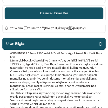
ama
p
Gelince Haber Ver
ap
ap
 Hortumları
ı
m Ürünleri
Fiyat Alarmı
Yorum Yaz
Tavsiye Et
Paylaş
Karşılaştır
lama
e
Makinaları
ı ve Çantaları
i
e
llen Anahtarlar
Ürün Bilgisi
Makinesi
r
·
KOBB KBZ32F 32mm 2500 Adet F/E/J/8 Serisi Ağır Hizmet Tipi Kesik Başlı
Çivi
·
32mm çivi/bacak yüksekliği ve 2mm çivi/baş genişliği ile F/E/J/8 serisi,
sı
ma
TIPIN Serisi, Type47 Serisi, Mini Başlı, Universal tüm kesik başlı çivi çakma
tabancaları ve kesik başlı çivilere muadil olarak kullanıma uygundur.
·
Yüksek kaliteli galvaniz kaplı ve uluslararası standartlara uygun üretilen
KOBB kesik başlı çiviler ile süpürgelik montajında, görünmez bağlantı
ma
montajlarında, lambri ve zemin döşeme montajlarında, ambalajlama,
masa, sandalye, mobilya döşeme montajlarında, reklam/tabela
montajında, ahşap maket işlerinde, yalıtım, onarım uygulamalarında
akinesi
yüksek performans sağlar.
·
Özel Galvaniz kaplama sayesinde dış mekân uygulamalarında rakiplerine
oranla paslanmaya karşı maksimum dayanaklık ve koruma sağlar.
si
·
Özel olarak keskinleştirilmiş çivi uçları sayesinde en sert malzemede dahi
sorunsuz temiz ve hızlı delme sağlar.
·
Özel olarak keskinleştirilmiş uçlar sayesinde ucun eğilmesini ve makinada