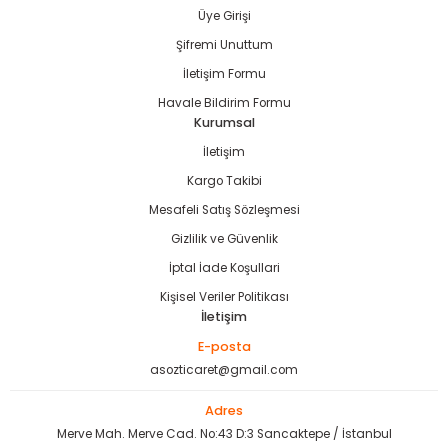
Gönder
Üye Girişi
Şifremi Unuttum
İletişim Formu
Havale Bildirim Formu
Kurumsal
İletişim
Kargo Takibi
Mesafeli Satış Sözleşmesi
Gizlilik ve Güvenlik
İptal İade Koşullari
Kişisel Veriler Politikası
İletişim
E-posta
asozticaret@gmail.com
Adres
Merve Mah. Merve Cad. No:43 D:3 Sancaktepe / İstanbul