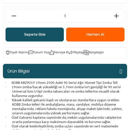
ama
p
ap
ap
 Hortumları
ı
m Ürünleri
Sepete Ekle
Hemen Al
lama
e
Makinaları
ı ve Çantaları
i
e
llen Anahtarlar
Fiyat Alarmı
Yorum Yaz
Tavsiye Et
Paylaş
Karşılaştır
Makinesi
r
Ürün Bilgisi
sı
ma
·
KOBB KBZ9019 19mm 2500 Adet 90 Serisi Ağır Hizmet Tipi Zımba Teli
·
19mm zımba/bacak yüksekliği ve 5,7mm zımba/sırt genişliği ile 90 serisi
ma
Universal tüm U tipi zımba tabancaları ve zımba tellerine muadil olarak
kullanıma uygundur.
·
Yüksek kaliteli galvaniz kaplı ve uluslararası standartlara uygun üretilen
KOBB Zımba telleri ile ambalajlama, masa, sandalye, mobilya döşeme
akinesi
montajlarında, reklam/tabela montajında, ahşap maket işlerinde, yalıtım,
onarım uygulamalarında yüksek performans sağlar.
·
Özel Galvaniz kaplama sayesinde dış mekân uygulamalarında rakiplerine
si
oranla paslanmaya karşı maksimum dayanaklık ve koruma sağlar.
·
Özel olarak keskinleştirilmiş zımba uçları sayesinde en sert malzemede