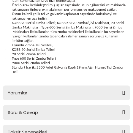
dahi sorunsuz temiz ve hızlı delme sağlar.
bancası
si
·
Özel olarak keskinleştirilmiş uçlar sayesinde ucun eğilmesini ve makinada
sıkışmasını önleyerek maksimum performans ve mukavemet sağlar.
·
Üstün kaliteli çelik tel ve galvaniz kaplaması sayesinde bükülmeyi ve
sıkışmayı en aza indirir.
ası
·
KOBB 90 Serisi Zımba Telleri; KOBB KBZ90 Zımba/Çivi Makinası, 90 Serisi
Zımba Makinaları, Type 600 Serisi Zımba Makinaları, 9000 Serisi Zımba
Makinaları ile kullanılan tüm zımba makineleri ile kullanılır bu sayede en
ve Sökme Makinesi
yaygın kullanılan zımba tabancaları ile her zaman sorunsuz kullanım
imkânı sağlar.
·
Uyumlu Zımba Teli Serileri;
·
KOBB 90 Serisi Zımba Telleri
·
90 Serisi Zımba Telleri
·
Type 600 Serisi Zımba Telleri
estere
aplar
·
9000 Serisi Zımba Telleri
·
Standart İçerik: 2500 Adet Galvaniz Kaplı 19mm Ağır Hizmet Tipi Zımba
Teli
eleri
si
Yorumlar
akineleri
Soru & Cevap
Bu ürüne ilk yorumu siz yapın!
bancası
Taksit Seçenekleri
Yorum Yaz