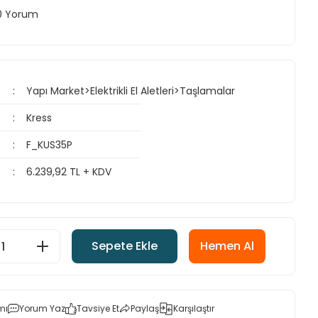
 0 Yorum
Yapı Market>Elektrikli El Aletleri>Taşlamalar
Kress
F_KUS35P
6.239,92 TL + KDV
Sepete Ekle
Hemen Al
mı
Yorum Yaz
Tavsiye Et
Paylaş
Karşılaştır