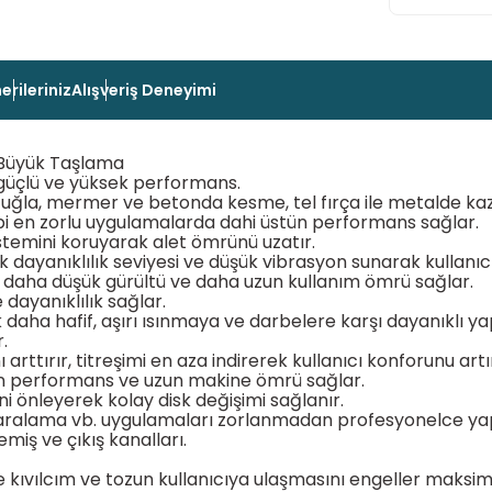
erileriniz
Alışveriş Deneyimi
Büyük Taşlama
güçlü ve yüksek performans.
uğla, mermer ve betonda kesme, tel fırça ile metalde kaz
i en zorlu uygulamalarda dahi üstün performans sağlar.
istemini koruyarak alet ömrünü uzatır.
ek dayanıklılık seviyesi ve düşük vibrasyon sunarak kullanıcı 
şim, daha düşük gürültü ve daha uzun kullanım ömrü sağlar.
dayanıklılık sağlar.
aha hafif, aşırı ısınmaya ve darbelere karşı dayanıklı yapı
.
ı arttırır, titreşimi en aza indirerek kullanıcı konforunu artır
tün performans ve uzun makine ömrü sağlar.
ini önleyerek kolay disk değişimi sağlanır.
paralama vb. uygulamaları zorlanmadan profesyonelce ya
miş ve çıkış kanalları.
le kıvılcım ve tozun kullanıcıya ulaşmasını engeller maksim