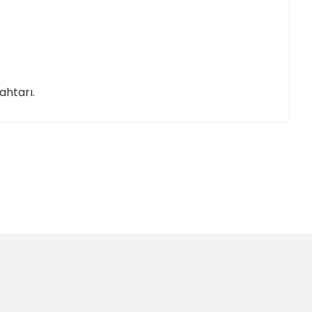
ahtarı.
ımıza iletebilirsiniz.