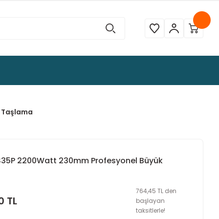
k Taşlama
S35P 2200Watt 230mm Profesyonel Büyük
764,45 TL den
0 TL
başlayan
taksitlerle!