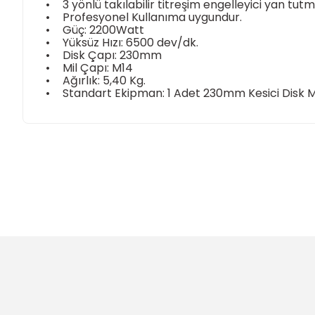
•
3 yönlü takılabilir titreşim engelleyici yan tutm
•
Profesyonel Kullanıma uygundur.
•
Güç: 2200Watt
•
Yüksüz Hızı: 6500 dev/dk.
•
Disk Çapı: 230mm
•
Mil Çapı: M14
•
Ağırlık: 5,40 Kg.
•
Standart Ekipman: 1 Adet 230mm Kesici Disk Mu
Bu ürünün fiyat bilgisi, resim, ürün açıklamalarında ve diğer
Görüş ve önerileriniz için teşekkür ederiz.
Ürün resmi kalitesiz, bozuk veya görüntülenemiyor.
Ürün açıklamasında eksik bilgiler bulunuyor.
Ürün bilgilerinde hatalar bulunuyor.
Ürün fiyatı diğer sitelerden daha pahalı.
Bu ürüne benzer farklı alternatifler olmalı.