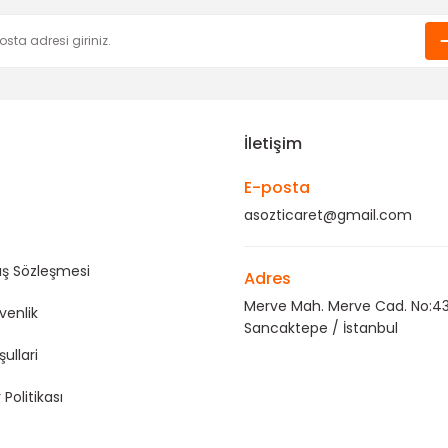
Gönder
İletişim
E-posta
asozticaret@gmail.com
ış Sözleşmesi
Adres
Merve Mah. Merve Cad. No:43
üvenlik
Sancaktepe / İstanbul
şullari
 Politikası