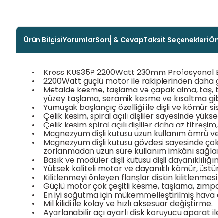
Ürün Bilgisi
Yorumlar
Soru & Cevap
Taksit Seçenekleri
Ön
•
Kress KUS35P 2200Watt 230mm Profesyonel 
•
2200Watt güçlü motor ile rakiplerinden daha 
•
Metalde kesme, taşlama ve çapak alma, taş, t
yüzey taşlama, seramik kesme ve kısaltma gib
•
Yumuşak başlangıç özelliği ile dişli ve kömür s
•
Çelik kesim, spiral açılı dişliler sayesinde yüks
•
Çelik kesim spiral açılı dişliler daha az titre
•
Magnezyum dişli kutusu uzun kullanım ömrü ve 
•
Magnezyum dişli kutusu gövdesi sayesinde çok d
zorlanmadan uzun süre kullanım imkânı sağlar
•
Basık ve modüler dişli kutusu dişli dayanıklılığın
•
Yüksek kaliteli motor ve dayanıklı kömür, üs
•
Kilitlenmeyi önleyen flanşlar diskin kilitlenmes
•
Güçlü motor çok çeşitli kesme, taşlama, zım
•
En iyi soğutma için mükemmelleştirilmiş hava e
•
Mil kilidi ile kolay ve hızlı aksesuar değiştirme.
•
Ayarlanabilir açı ayarlı disk koruyucu aparat i