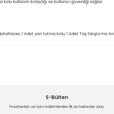
a kolu kullanım kolaylığı ve kullanıcı güvenliği sağlar.
hafazası, 1 Adet yan tutma kolu, 1 Adet Taş Sıkıştırma An
 konularda yetersiz gördüğünüz noktaları öneri formunu kullanarak taraf
Ürün hakkında henüz soru sorulmamış.
Bu ürüne ilk yorumu siz yapın!
Sitemize ilk yorumu siz yapın!
Deneyimini Paylaş
Yorum Yaz
Soru Sor
E-Bülten
Fırsatlardan ve tüm indirimlerden İlk siz haberdar olun.